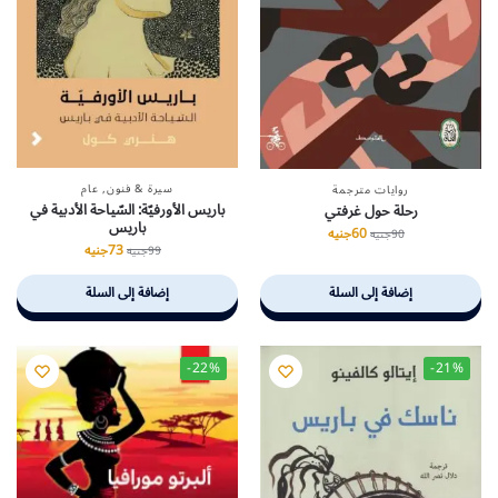
سيرة & فنون
,
عام
روايات مترجمة
باريس الأورفيّة: السّياحة الأدبية في
رحلة حول غرفتي
باريس
60
جنيه
90
جنيه
73
جنيه
99
جنيه
إضافة إلى السلة
إضافة إلى السلة
-22%
-21%