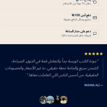
خلال 14 يومًا من الاستلام
دفع آمن 100%
جميع وسائل الدفع مقبولة
دعم على مدار الساعة
فريقنا جاهز للمساعدة دائمًا
"جودة الكتب كويسة جداً والتعامل قمة في الذوق. الصراحة،
الشحن سريع والحاجة تحفة حقيقي. ده غير الأسعار والخصومات
الحقيقية. من أحسن الناس اللي اتعاملت معاها."
— RADWA ALI