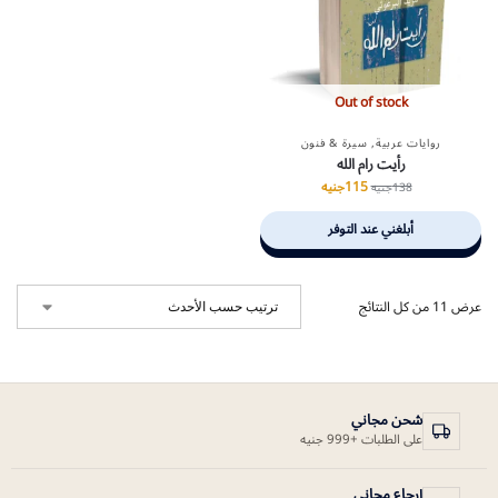
Out of stock
روايات عربية
,
سيرة & فنون
رأيت رام الله
115
جنيه
138
جنيه
أبلغني عند التوفر
عرض ⁦11⁩ من كل النتائج
شحن مجاني
على الطلبات +999 جنيه
إرجاع مجاني