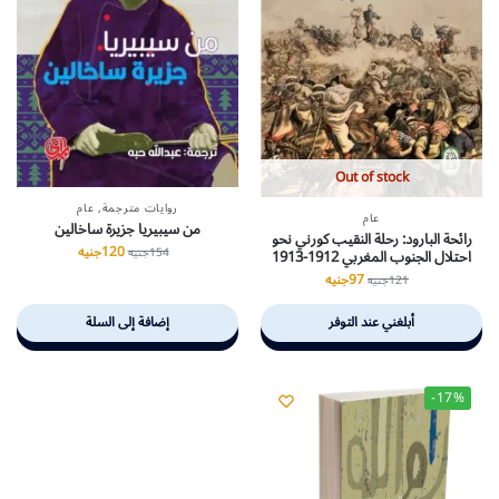
Out of stock
روايات مترجمة
,
عام
عام
من سيبيريا جزيرة ساخالين
رائحة البارود: رحلة النقيب كورني نحو
120
جنيه
154
جنيه
احتلال الجنوب المغربي 1912-1913
97
جنيه
121
جنيه
أبلغني عند التوفر
إضافة إلى السلة
-17%