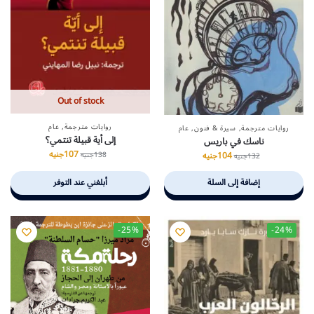
Out of stock
روايات مترجمة
,
عام
روايات مترجمة
,
سيرة & فنون
,
عام
إلى أية قبيلة تنتمي؟
ناسك في باريس
107
جنيه
138
جنيه
104
جنيه
132
جنيه
إضافة إلى السلة
أبلغني عند التوفر
-25%
-24%