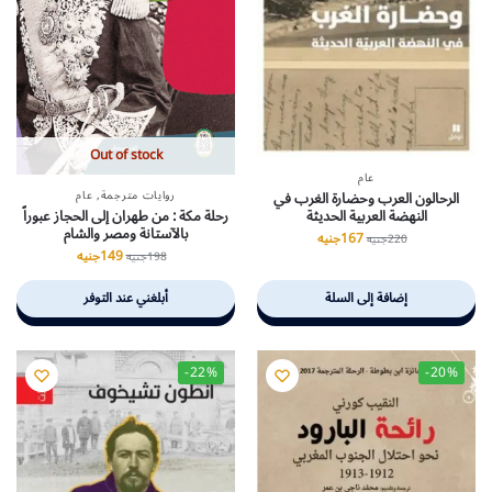
Out of stock
عام
روايات مترجمة
,
عام
الرحالون العرب وحضارة الغرب في
رحلة مكة : من طهران إلى الحجاز عبوراً
النهضة العربية الحديثة
بالآستانة ومصر والشام
167
جنيه
220
جنيه
149
جنيه
198
جنيه
إضافة إلى السلة
أبلغني عند التوفر
-22%
-20%