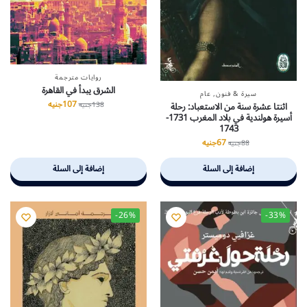
روايات مترجمة
الشرق يبدأ في القاهرة
سيرة & فنون
,
عام
107
جنيه
اثنتا عشرة سنة من الاستعباد: رحلة
138
جنيه
أسيرة هولندية في بلاد المغرب 1731-
1743
67
جنيه
88
جنيه
إضافة إلى السلة
إضافة إلى السلة
-26%
-33%