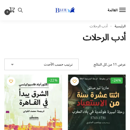
القائمة
0
الرئيسية
أدب الرحلات
»
أدب الرحلات
عرض ⁦11⁩ من كل النتائج
-22%
-24%