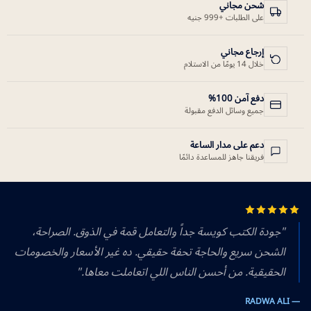
شحن مجاني
على الطلبات +999 جنيه
إرجاع مجاني
خلال 14 يومًا من الاستلام
دفع آمن 100%
جميع وسائل الدفع مقبولة
دعم على مدار الساعة
فريقنا جاهز للمساعدة دائمًا
"جودة الكتب كويسة جداً والتعامل قمة في الذوق. الصراحة،
الشحن سريع والحاجة تحفة حقيقي. ده غير الأسعار والخصومات
الحقيقية. من أحسن الناس اللي اتعاملت معاها."
— RADWA ALI