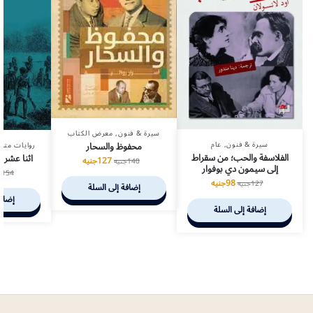
سيرة & فنون
,
معرض الكتاب
سيرة & فنون
,
عام
محفوظ والسحار
روايات متر
الفلاسفة والحب؛ من سقراط
اثنا عشر ع
127
جنيه
140
جنيه
إلى سيمون دي بوفوار
154
ج
98
جنيه
127
جنيه
إضافة إلى السلة
إضافة
إضافة إلى السلة