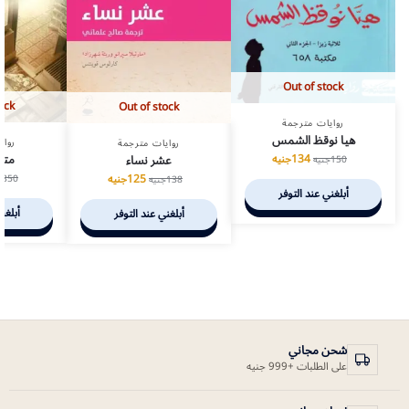
Out of stock
ock
Out of stock
روايات مترجمة
هيا نوقظ الشمس
رواي
روايات مترجمة
متاه
عشر نساء
134
جنيه
150
جنيه
125
جنيه
350
ج
138
جنيه
أبلغني عند التوفر
أبلغن
أبلغني عند التوفر
شحن مجاني
على الطلبات +999 جنيه