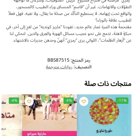
“رمزي” فرصته في اقتراح مشروع “تزيين” المتوفّيات، وسرعان ما تواجهه
التقوّلات والاتهامات. غير أن “قاسم” المنساق وراء الطبيب كالمسحور،
والواقع تحت إيهامه، لا يستطيع التأكّد من صحّة ما يقال، ولا نفيه. فهل فعلاً
للطبيب علاقة بالوباء؟
مقتحمةً هذه المرة غمار عالم جديد، تقودنا “ماريز كونديه” من لغزٍ إلى آخر، في
حبكةٍ لاهثة، تدمج على نحو عجيب مسائل الهوية والعِرق والدين، لتحكي لنا
عن “أزهار الظلمات”، اللواتي يرى “رمزي” أنهنّ وحدهن جديرات بالاشتهاء.
رمز المنتج:
BBS87515
التصنيف:
روايات مترجمة
منتجات ذات صلة
-4%
-9%
-11%