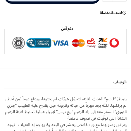
اضف للمفضلة
دفع آمن
الوصف
يضطرّ “قاسم” الشابّ التائه، لتحمّل هويّات لم يخترها، ويدفع دوماً ثمن أخطاء
لم يرتكبها. لكنّه يجد مهرباً من حياته وظروفه حين يقترح عليه الطبيب “رمزي
النووي” السفر معه إلى بلد الزعيم “بيغ بوس” لإجراء عملية تحنيط لابنة الزعيم
الشابّة التي توفّيت في ظروف غامضة.
يترافق وصولهما مع وباء غامض ينتشر في البلاد ولا يهاجم إلا الفتيات، فيجد