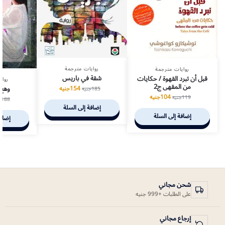
روايات مترجمة
روايات مترجمة
شقة في باريس
قبل أن تبرد القهوة / حكايات
رواي
من المقهى ج2
وهج 
154
جنيه
185
جنيه
104
جنيه
119
جنيه
188
ج
إضافة إلى السلة
إضافة إلى السلة
إضافة
شحن مجاني
على الطلبات +999 جنيه
إرجاع مجاني