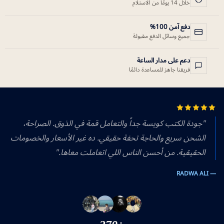
خلال 14 يومًا من الاستلام
دفع آمن 100%
جميع وسائل الدفع مقبولة
دعم على مدار الساعة
فريقنا جاهز للمساعدة دائمًا
"جودة الكتب كويسة جداً والتعامل قمة في الذوق. الصراحة،
الشحن سريع والحاجة تحفة حقيقي. ده غير الأسعار والخصومات
الحقيقية. من أحسن الناس اللي اتعاملت معاها."
— RADWA ALI