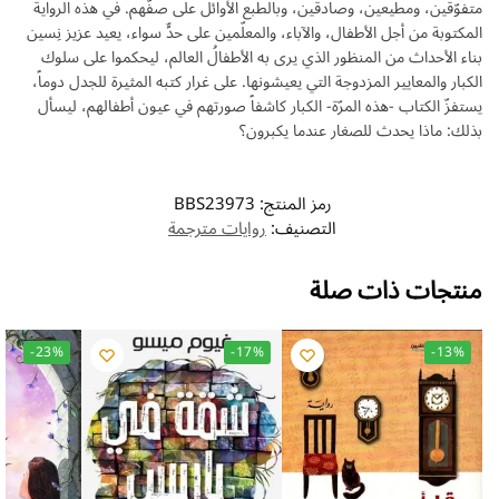
متفوّقين، ومطيعين، وصادقين، وبالطبع الأوائل على صفّهم. في هذه الرواية
المكتوبة من أجل الأطفال، والآباء، والمعلّمين على حدٍّ سواء، يعيد عزيز نِسين
بناء الأحداث من المنظور الذي يرى به الأطفالُ العالم، ليحكموا على سلوك
الكبار والمعايير المزدوجة التي يعيشونها. على غرار كتبه المثيرة للجدل دوماً،
يستفزّ الكتاب -هذه المرّة- الكبار كاشفاً صورتهم في عيون أطفالهم، ليسأل
بذلك: ماذا يحدث للصغار عندما يكبرون؟
رمز المنتج:
BBS23973
التصنيف:
روايات مترجمة
منتجات ذات صلة
-23%
-17%
-13%