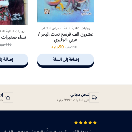
روايات ثنائية اللغة
,
معرض الكتاب
روايات ثنائية اللغ
عشرون الف فرسخ تحت البحر /
نساء صغيرات /
عربي انجليزي
110
جنيه
90
جنيه
110
جنيه
إضافة إلى السلة
إضافة إل
شحن مجاني
إر
على الطلبات +999 جنيه
خلال 14 يوم
"جودة الكتب كويسة جداً والتعامل قمة في الذوق.