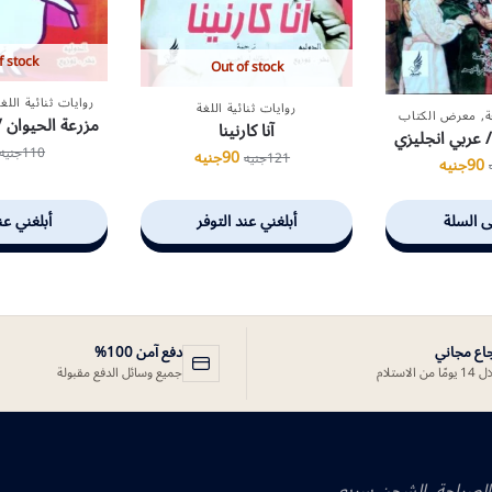
f stock
Out of stock
روايات ثنائية اللغة
روايات ثنائية اللغة
ة
,
معرض الكتاب
مزرعة الحيوان /
آنا كارنينا
 عربي انجليزي
110
جنيه
90
جنيه
121
جنيه
90
جنيه
ى السلة
أبلغني عند التوفر
أبلغني عن
جاع مجاني
دفع آمن 100%
ًا من الاستلام
جميع وسائل الدفع مقبولة
 الصراحة، الشحن سريع