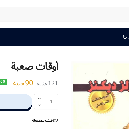
بنا
أوقات صعبة
90
جنيه
121
جنيه
26%
اضف للمفضلة