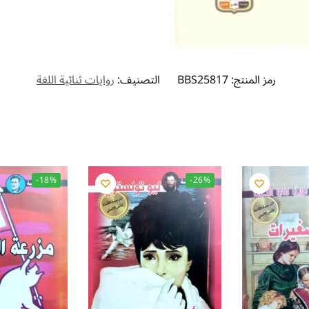
رمز المنتج:
BBS25817
التصنيف:
روايات ثنائية اللغة
-18%
-26%