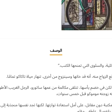
الوصف
ئلية، والسلوى التي تمنحها الكتب.”
لزواج منه، أنه قد خانها وسيتزوج من أخرى، تنهار حياة تاكاكو تمامًا.
لكن في خضم يأسها، تتلقى مكالمة من عمها ساتورو، الرجل الغريب الأطو
رته زوجته موموكو قبل خمس سنوات.
تبة دون مقابل، على أمل استعادة توازنها. لكنها تجد نفسها منجذبة إلى 
ر بانفصال عاطفي مؤلم.