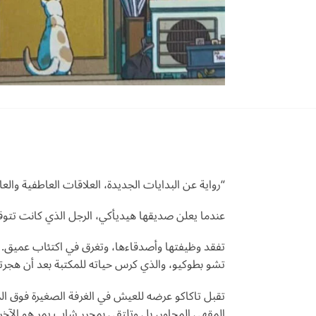
“رواية عن البدايات الجديدة، العلاقات العاطفية والعا
عندما يعلن صديقها هيديأكي، الرجل الذي كانت تتوقع ا
تفقد وظيفتها وأصدقاءها، وتغرق في اكتئاب عميق. 
تشو بطوكيو، والذي كرس حياته للمكتبة بعد أن هج
تقبل تاكاكو عرضه للعيش في الغرفة الصغيرة فوق المك
المقهى المجاور، بل وتلتقي بمحرر شاب يمر هو الآخ