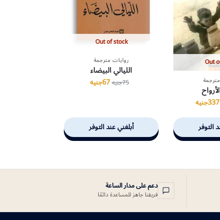
Out of stock
روايات مترجمة
Out o
الليالي البيضاء
مترجمة
67
جنيه
75
جنيه
لأرواح
337
جنيه
د التوفر
أبلغني عند التوفر
دعم على مدار الساعة
فريقنا جاهز للمساعدة دائمًا