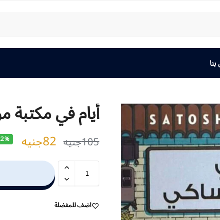
بنا
أيام في مكتبة م
82
جنيه
105
جنيه
22%
اضف للمفضلة