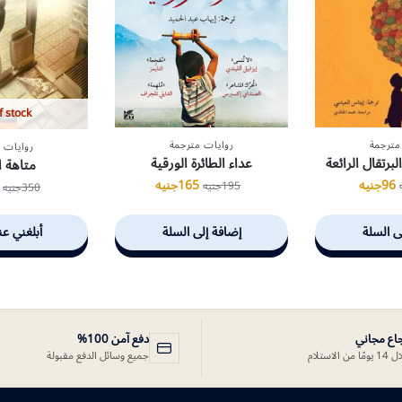
f stock
مترجمة
روايات مترجمة
روايات 
رتقال الرائعة
عداء الطائرة الورقية
متاهة ا
96
جنيه
165
جنيه
195
جنيه
350
جنيه
ى السلة
إضافة إلى السلة
أبلغني عن
جاع مجاني
دفع آمن 100%
ًا من الاستلام
جميع وسائل الدفع مقبولة