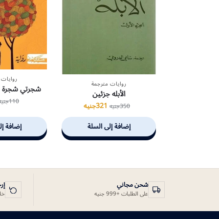
روايات 
روايات مترجمة
شجرتي شجرة الب
الأبله جزئين
110
جنيه
321
جنيه
350
جنيه
إضافة إلى السلة
إضافة إل
شحن مجاني
إر
على الطلبات +999 جنيه
خلال 14 يوم