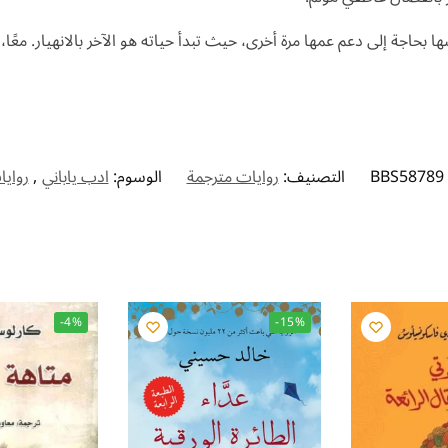
ا بحاجة إلى دعم عمها مرة أخرى، حيث تبدأ حياته هو الآخر بالانهيار. معً
BBS58789
التصنيف:
روايات مترجمة
الوسوم:
ادب ياباني
,
رواي
-4%
-15%