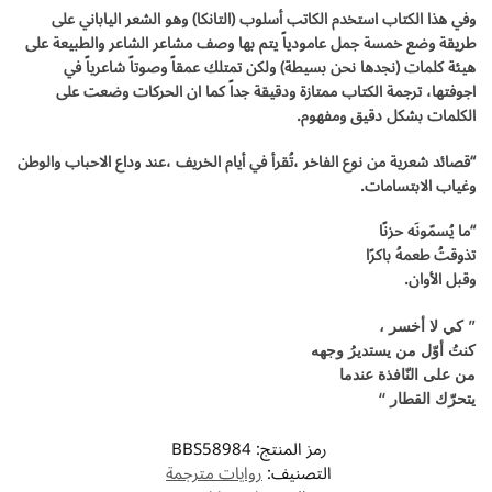
وفي هذا الكتاب استخدم الكاتب أسلوب (التانكا) وهو الشعر الياباني على
طريقة وضع خمسة جمل عامودياً يتم بها وصف مشاعر الشاعر والطبيعة على
هيئة كلمات (نجدها نحن بسيطة) ولكن تمتلك عمقاً وصوتاً شاعرياً في
اجوفتها، ترجمة الكتاب ممتازة ودقيقة جداً كما ان الحركات وضعت على
الكلمات بشكل دقيق ومفهوم.
“قصائد شعرية من نوع الفاخر ،تُقرأ في أيام الخريف ،عند وداع الاحباب والوطن
وغياب الابتسامات.
“ما يُسمّونَه حزنًا
تذوقتُ طعمهُ باكرًا
وقبل الأوان.
” كي لا أخسر ،
كنتُ أوّل من يستديرُ وجهه
من على النّافذة عندما
يتحرّك القطار “
رمز المنتج:
BBS58984
التصنيف:
روايات مترجمة