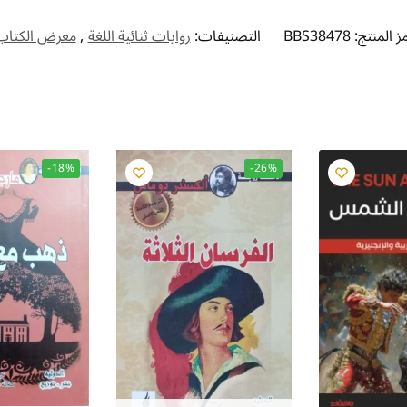
ز المنتج:
BBS38478
التصنيفات:
روايات ثنائية اللغة
,
معرض الكتاب
-18%
-26%