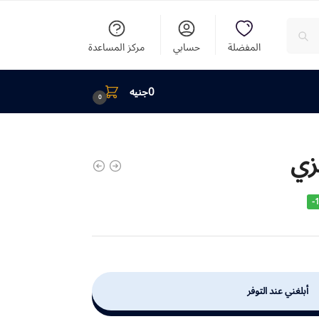
المفضلة
حسابي
مركز المساعدة
0
جنيه
0
يزي
-
أبلغني عند التوفر