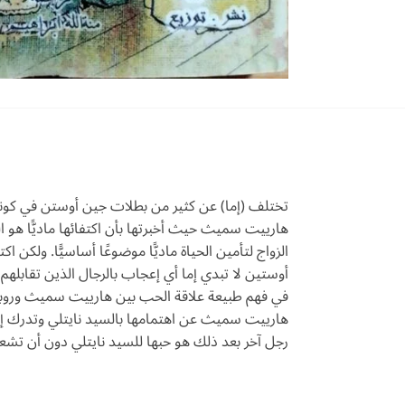
تختلف (إما) عن كثير من بطلات جين أوستن في كونها 
هارييت سميث حيث أخبرتها بأن اكتفائها ماديًّا هو 
الزواج لتأمين الحياة ماديًّا موضوعًا أساسيًّا. ولكن
أوستين لا تبدي إما أي إعجاب بالرجال الذين تقابلهم
في فهم طبيعة علاقة الحب بين هارييت سميث وروبرت
هارييت سميث عن اهتمامها بالسيد نايتلي وتدرك إم
رجل آخر بعد ذلك هو حبها للسيد نايتلي دون أن تشع