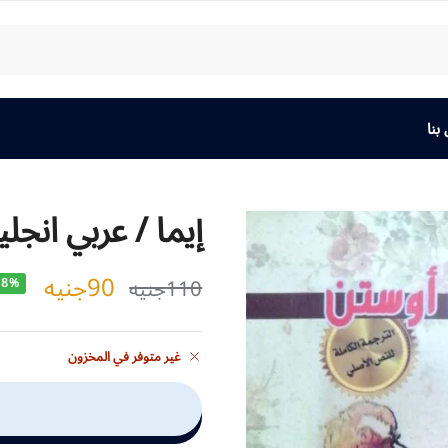
بنا
إيما / عربي انجل
90
جنيه
110
جنيه
18%
غير متوفر في المخزون