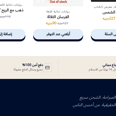
Out of stock
روايات ثنائية اللغة
ة
,
معرض الكتاب
ذهب مع الريح /
 الشمس
روايات ثنائية اللغة
الفرسان الثلاثة
110
جنيه
227
جنيه
90
جنيه
121
جنيه
ى السلة
أبلغني عند التوفر
إضافة إل
جاع مجاني
دفع آمن 100%
ًا من الاستلام
جميع وسائل الدفع مقبولة
 الصراحة، الشحن سريع
الحقيقية. من أحسن الناس