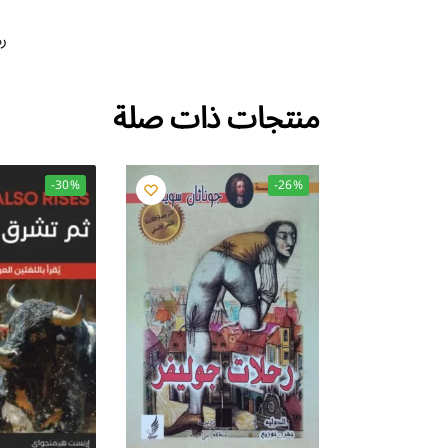
رم
منتجات ذات صلة
-30%
-26%