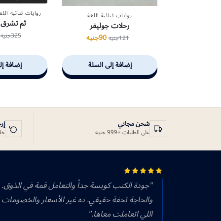
روايات ثنائية اللغ
روايات ثنائية اللغة
ثم تشرق
رحلات جوليفر
325
جنيه
90
جنيه
121
جنيه
إضافة إلى السلة
إضافة إل
شحن مجاني
إر
على الطلبات +999 جنيه
خلال 14 يوم
"جودة الكتب كويسة جداً والتعامل قمة في الذوق.
والحاجة تحفة حقيقي. ده غير الأسعار والخصومات 
اللي اتعاملت معاها."