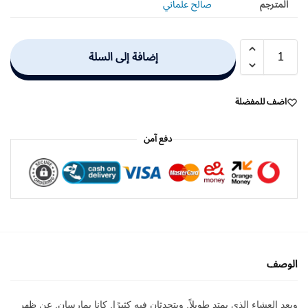
المترجم
صالح علماني
إضافة إلى السلة
اضف للمفضلة
دفع آمن
الوصف
وبعد العشاء الذي يمتد طويلاً, ويتحدثان فيه كثيرًا, كانا يمارسان, عن ظهر