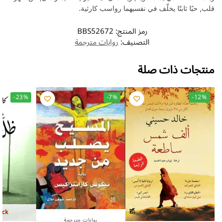
قلب, حبًا ثابتًا يخلّف في نفسيهما رواسب كارثية.
رمز المنتج:
BBS52672
التصنيف:
روايات مترجمة
منتجات ذات صلة
-23%
-7%
-12%
ock
روايات مترجمة