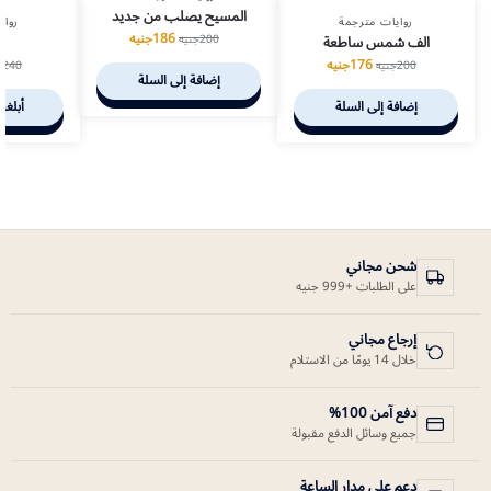
المسيح يصلب من جديد
روايات مترجمة
رواي
186
جنيه
الف شمس ساطعة
ظ
200
جنيه
176
جنيه
200
جنيه
240
ج
إضافة إلى السلة
إضافة إلى السلة
أبلغن
شحن مجاني
على الطلبات +999 جنيه
إرجاع مجاني
خلال 14 يومًا من الاستلام
دفع آمن 100%
جميع وسائل الدفع مقبولة
دعم على مدار الساعة