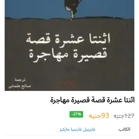
اثنتا عشرة قصة قصيرة مهاجرة
93
جنيه
127
جنيه
-27%
الكاتب
غابرييل غارسيا ماركيز