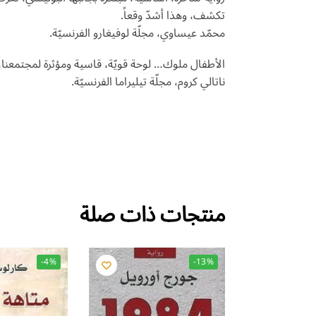
تكشف، وهذا أشدّ وقعاً.
محمّد عيساوي، مجلّة لوفيغارو الفرنسيّة.
الأطفال ملوك… لوحة قويّة، قاسية ومؤثرة لمجتمعنا، ت
ناتالي كروم، مجلّة تيليراما الفرنسيّة.
منتجات ذات صلة
-4%
-13%