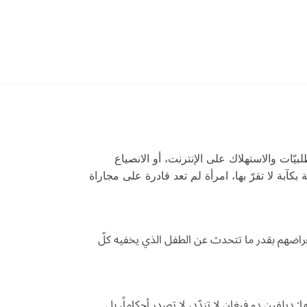
يّات والاستهلاك على الإنترنت، أو الانصياع
كآبة لا تقرّ بها، امرأة لم تعد قادرة على مجاراة
استعراضهم بقدر ما تتحدث عن الطفل الذي يخفيه كلّ
: ديلفين دو فيغان لا تندّد، لا تصدر أحكاماً، بل