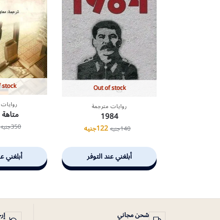
 stock
Out of stock
روايات 
روايات مترجمة
متاهة ا
1984
350
جنيه
122
جنيه
140
جنيه
أبلغني عند التوفر
أبلغني عن
شحن مجاني
إر