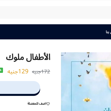
بنا
الأطفال ملوك
129
جنيه
172
جنيه
%
اضف للمفضلة