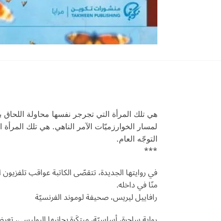
هي تلك المرأة التي تجرجر نفسها محاولة اللحاق بر
لمسار الخوارزميّات الآمر الناهي. هي تلك المرأة ا
التوجّه العام.
***
في روايتها الجديدة، تتقصّى الكاتبة عواقب تلفزيون ا
منّا في داخله.
رافاييل ليريس، صحيفة لوموند الفرنسيّة
رواية ساحرة، أساسيّة، مبتكَرة بجانبها البوليسي، تعرض