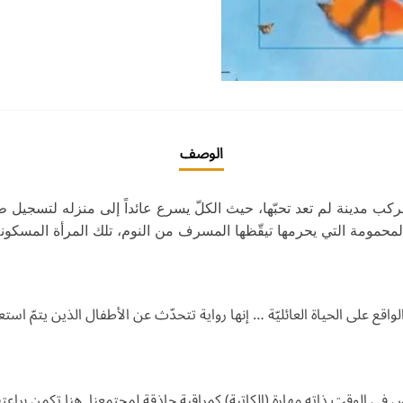
الوصف
كب مدينة لم تعد تحبّها، حيث الكلّ يسرع عائداً إلى منزله لتسجيل طلب
لمحمومة التي يحرمها تيقّظها المسرف من النوم، تلك المرأة المسكونة ب
لواقع على الحياة العائليّة … إنها رواية تتحدّث عن الأطفال الذين يتمّ 
 في الوقت ذاته مهارة (الكاتبة) كمراقبة حاذقة لمجتمعنا. هنا تكمن براعتها