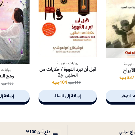
Out of
روايات مترجمة
مترجمة
قبل أن تبرد القهوة / حكايات من
لأرواح
روايات 
المقهى ج2
وهج البن
337
جنيه
104
جنيه
119
جنيه
188
جنيه
د التوفر
إضافة إلى السلة
إضافة إل
جاع مجاني
دفع آمن 100%