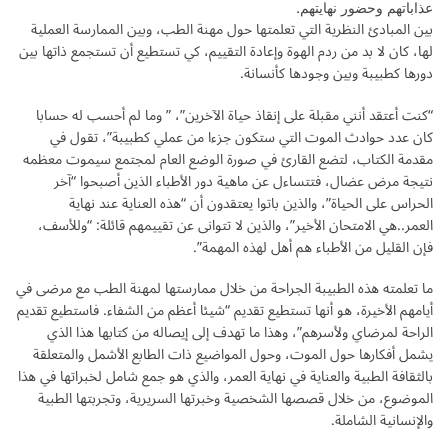
عذاباتهم وحضور نهايتهم.
بين المبادئ النظرية التي تعلمتها حول مهنة الطب، وبين الممارسة العملية
لها، كان لا بد من ردم الهوة وإعادة التقييم، كي تستطيع أن تستجمع ذاتها بين
دورها كطبيبة وبين وجودها كأنسانة.
“كنت أعتقد أنني مقبلة على إنقاذ حياة الآخرين”، ” وما لم أحسب له حسابا
كان عدد حوادث الموت التي ستكون جزءا من عملي كطبيبة”، تقول في
مقدمة الكتاب، لتضع القارئ في صورة الوضع العام لمجتمع سيموت معظمه
نتيجة مرض عضال، فتتساءل عن ماهية دور الأطباء الذين أصبحوا “آخر
الحراس على الحياة”، والذين باتوا يعتقدون أن “هذه العناية عند نهاية
العمر..هي الامتحان الأخير”، والذين لا تتوانى عن تقييمهم قائلة: “وللأسف،
فإن القليل من الأطباء هم أهل لهذه المهمة”.
ما تعلمته هذه الطبيبة الجراحة من خلال ممارستها لمهنة الطب مع مرضى في
أيامهم الأخيرة، هو أنها تستطيع تقديم “شيئا أعظم من الشفاء. فاستطيع تقديم
الراحة لمرضاي ولأسرهم”، وهذا ما تهدف إلى إيصاله من كتابها هذا الذي
يشمل أفكارها حول الموت، وحول المواضيع ذات الطابع الأشمل والمتعلقة
بالثقافة الطبية والعناية في نهاية العمر، والذي هو جمع شامل لخبراتها في هذا
الموضوع، من خلال قصصها الشخصية وخبرتها السريرية، وتجربتها الطبية
والإنسانية الشاملة.