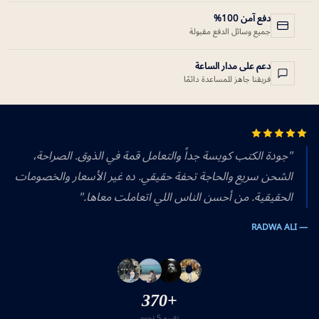
دفع آمن 100%
جميع وسائل الدفع مقبولة
دعم على مدار الساعة
فريقنا جاهز للمساعدة دائمًا
"جودة الكتب كويسة جداً والتعامل قمة في الذوق. الصراحة،
الشحن سريع والحاجة تحفة حقيقي. ده غير الأسعار والخصومات
الحقيقية. من أحسن الناس اللي اتعاملت معاها."
— RADWA ALI
+370
تقييم 5 نجوم