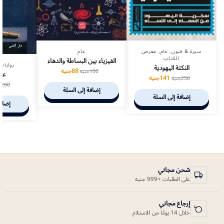
سيرة & فنون
,
عام
,
معرض
عام
الكتاب
الفيزياء بين البساطة والدهاء
روايات
النكتة اليهودية
88
جنيه
100
جنيه
عا
141
جنيه
250
جنيه
200
ج
إضافة إلى السلة
إضافة إلى السلة
إضافة
شحن مجاني
على الطلبات +999 جنيه
إرجاع مجاني
خلال 14 يومًا من الاستلام