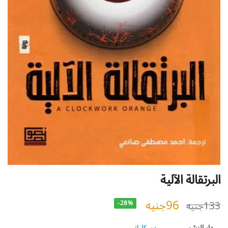
البرتقالة الآلية
96
جنيه
133
جنيه
-28%
دار النشر
مسكلياني