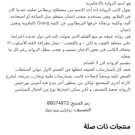
هو اسم الرواية بالانجليزية
يقول كاتب الرواية إنه أخذ الاسم من مصطلح بريطاني تعلمه عندما كان
في الملايو، وهي يستخدم بمعنى إنسان منتظم مثل الساعة أو استجابته
آلية. وكلمة برتقالة حرفها البريطانيين عن كلمة Orang بالملاوية وتعني
إنسان.
هي رواية عنيفة تم منع الفيلم الذي تحولت إليه في دول عديدة اعتراضا
علي مشاهد العنف بة لكن – و ياللعجب – تمتاز بطرافة لافتة للأسلوب !!!
يجعلك الكاتب في بعض الاحيان تبتسم و تعجب ببطل الروايه رغم كل ما
يفعله
تنقسم الروايه الي 3 اقسام
فبعد كل الممارسات العنيفه لبطلها في القسم الاول تتولي السلطات
القبض علية وسعياً لإصلاحه قامت بممارسات طبية وتجارب مريعة، ليخرج
كارثة أخرى للمجتمع، ولكن من منظور آخر يبدع فيه أنتوني بورجيس
الروايه صعبة التصنيف و لكن يمكن اعتبارها نوع من الخيال السياسي
رمز المنتج:
BBS74872
التصنيف:
روايات مترجمة
منتجات ذات صلة