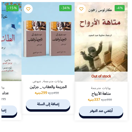
-15%
-34%
-4%
Out of stock
روايات مترجمة
,
عروض
الجريمة والعقاب _ جزئين
رواي
روايات مترجمة
عداء ال
299
جنيه
متاهة الأرواح
450
جنيه
337
جنيه
195
ج
350
جنيه
إضافة إلى السلة
إضافة
أبلغني عند التوفر