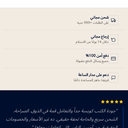
شحن مجاني
على الطلبات +999 جنيه
إرجاع مجاني
خلال 14 يومًا من الاستلام
دفع آمن 100%
جميع وسائل الدفع مقبولة
دعم على مدار الساعة
فريقنا جاهز للمساعدة دائمًا
"جودة الكتب كويسة جداً والتعامل قمة في الذوق. الصراحة،
الشحن سريع والحاجة تحفة حقيقي. ده غير الأسعار والخصومات
الحقيقية. من أحسن الناس اللي اتعاملت معاها."