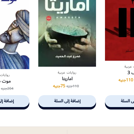
 عربية
3
روايات عربية
روايات 
اماريتا
110
جنيه
موت ص
75
جنيه
110
جنيه
204
جنيه
ى السلة
إضافة إلى السلة
إضافة إل