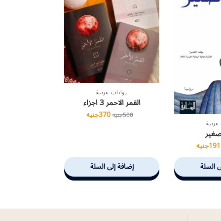
روايات عربية
القمر الاحمر 3 اجزاء
370
جنيه
500
جنيه
عربية
غير
191
جنيه
ى السلة
إضافة إلى السلة