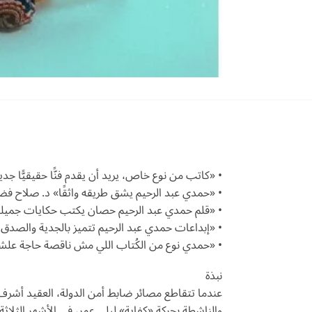
• «كاتب من نوع خاص، يريد أن يقدم فنًّا حقيقيًّا 
• «حمدي عبد الرحيم يشق طريقه واثقًا» د. صلاح ف
• «قلم حمدي عبد الرحيم حصان يكتب حكايات جميلة
• «إبداعات حمدي عبد الرحيم تتميز بالجدية والصدق، 
• «حمدي نوع من الكُتاب اللي مش ناقصة حاجة عل
نبذة
عندما تتقاطع مصائر ضابط أمن الدولة، العقيد أشرف ع
والناشطة بحركة «كفاية» ليلى عمر، في الأشهر الثلاثة الأخيرة قبل ثورة 25 يناير 2011، لا يستطيع أحد التكهن بالتحولات الجذ