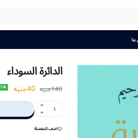
بنا
الدائرة السوداء
40
جنيه
140
جنيه
71%
اضف للمفضلة