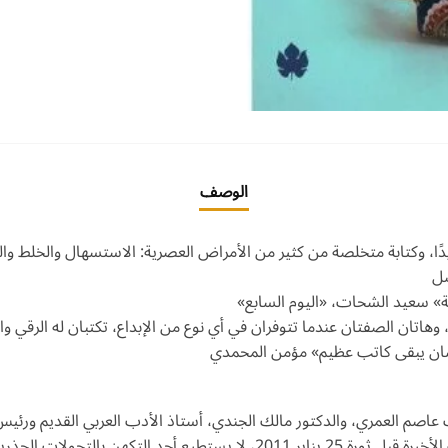
الوصف
جديدًا، وكتابة متخلصة من كثير من الأمراض العصرية: الاستسهال والخلط و
ضل
» سعيد الشحات، «اليوم السابع»
وهاتان الصفتان عندما تتوفران في أي نوع من الإبداع، تكتبان له الرقي و
شان يبقى كاتب عظيم» مؤمن المحمدي
اصم العمري، والدكتور مالك الجندي، أستاذ الأدب العربي القديم ورئيس قس
رية التي ستغير حياة كل منهم إلى الأبد.