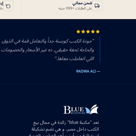
شحن مجاني
إر
على الطلبات +999 جنيه
خلال 14 يوم
"جودة الكتب كويسة جداً والتعامل قمة في الذوق.
والحاجة تحفة حقيقي. ده غير الأسعار والخصومات 
اللي اتعاملت معاها."
— RADWA ALI
تعد "مكتبة blue" رائدة في مجال بيع
الكتب داخل مصر، و هي تضم تشكيلة
استثنائية من أبرز و أهم العناوين العربية