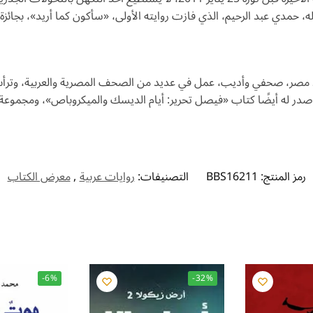
، حمدي عبد الرحيم، الذي فازت روايته الأولى، «سأكون كما أريد»، بجائز
مصر، صحفي وأديب، عمل في عديد من الصحف المصرية والعربية، وترأس ا
صدر له أيضًا كتاب «فيصل تحرير: أيام الديسك والميكروباص»، ومجموعة
رمز المنتج:
BBS16211
التصنيفات:
روايات عربية
,
معرض الكتاب
-6%
-32%