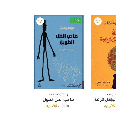
-15%
مترجمة
روايات مترجمة
رتقال الرائعة
صاحب الظل الطويل
96
جنيه
94
جنيه
110
جنيه