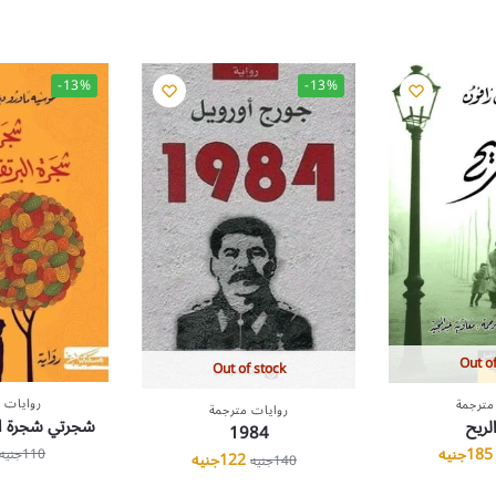
-13%
-13%
Out of
Out of stock
روايات 
مترجمة
روايات مترجمة
شجرتي شجرة الب
لريح
1984
185
جنيه
110
جنيه
122
جنيه
140
جنيه