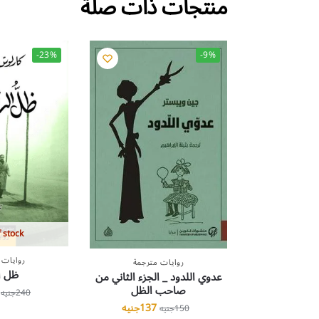
منتجات ذات صلة
-23%
-9%
 stock
روايات 
روايات مترجمة
ظل ا
عدوي اللدود _ الجزء الثاني من
صاحب الظل
240
جنيه
137
جنيه
150
جنيه