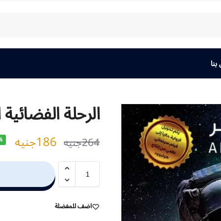
بنا
الرحلة الفضائية
186
جنيه
264
جنيه
%
اضف للمفضلة