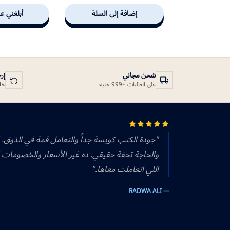
إضافة إلى السلة
أبلغني عن
شحن مجاني
إر
على الطلبات +999 جنيه
خلال 14 يوم
"جودة الكتب كويسة جداً والتعامل قمة في الذوق.
والحاجة تحفة حقيقي. ده غير الأسعار والخصومات 
اللي اتعاملت معاها."
— RADWA ALI