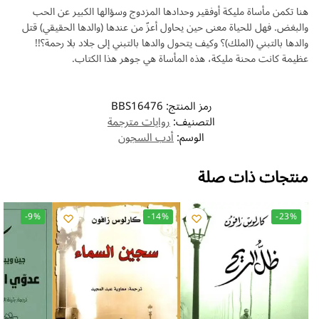
هنا تكمن مأساة مليكة أوفقير وحدادها المزدوج وسؤالها الكبير عن الحب
والبغض. فهل للحياة معنى حين يحاول أعزّ من عندها (والدها الحقيقي) قتل
والدها بالتبني (الملك)؟ وكيف يتحول والدها بالتبني إلى جلاد بلا رحمة؟!!
عظيمة كانت محنة مليكة، هذه المأساة هي جوهر هذا الكتاب.
رمز المنتج:
BBS16476
التصنيف:
روايات مترجمة
الوسم:
أدب السجون
منتجات ذات صلة
-9%
-14%
-23%