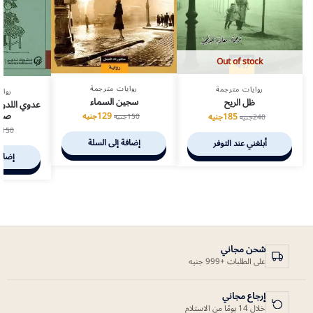
Out of stock
روايات مترجمة
روايات مترجمة
رواي
سجين السماء
ظل الريح
عدوي اللدود 
صاح
129
جنيه
185
جنيه
150
جنيه
240
جنيه
150
ج
إضافة إلى السلة
أبلغني عند التوفر
إضافة
شحن مجاني
على الطلبات +999 جنيه
إرجاع مجاني
خلال 14 يومًا من الاستلام