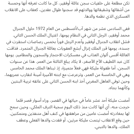
تكن مطلعة على خلفيات سجن عائلة أوفقير، كل ما كانت تعرفه أنها وخمسة
من أشقائها وشقيقاتها ووالدتهم قد سجنوا طوال عقدين، كعقاب على الانقلاب
العسكري الذي نظمه والدها.
ففي السادس عشر من شهر آب/أغسطس من العام 1972 حاول الجنرال
محمد أوفقير، الرجل الثاني في النظام يومها، اغتيال الملك الحسن الثاني.
فشل انقلاب الجنرال أوفقير وأعدم الرجل فوراً بخمس رصاصات استقرت في
جسده، يومها قرر الملك إنزال أبشع العقوبات بعائلة الجنرال المتمرد. فذاقت
العائلة أقسى ألوان العذاب في معسكرات الاحتجاز والسجون والمطامير. يومها
كان عبد اللطيف الأخ الأصغر، لا يكاد يبلغ الثالثة من العمر. هذا عن سنوات
السجن، أما طفولة مليكة فهي فعلاً متميزة، إذ تبناها الملك محمد الخامس
وهي في الخامسة من العمر، وترعرعت مع ابنته الأميرة أمينة لتقارب عمريهما،
وحين توفي العاهل المغربي أخذ ابنه الحسن الثاني على عاتقه تربية البنتين
وكأنهما بنتاه.
أمضت مليكة أحد عشر عاماً في حياتها في القصر، وراء أسوار قصر قلما
خرجت منه، أي أنها كانت منذ ذلك اليوم سجية الترف الملكي، وحين سمح
لها بمغادرته أمضت عامين من مراهقتها في كنف أهل متنفذين ومتمكنين.
حين وقع الانقلاب تيتمت مليكة مرتين، أو فقدت والدها الفعلي وعطف
الملك، والدها بالتبني.