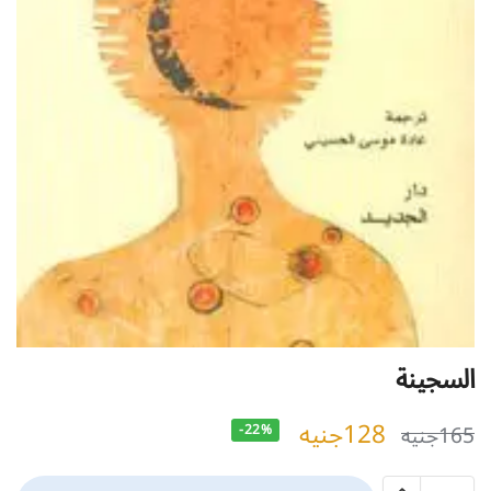
السجينة
128
جنيه
165
جنيه
-22%