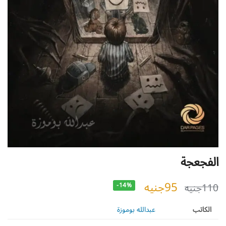
الفجعجة
95
جنيه
110
جنيه
-14%
الكاتب
عبدالله بوموزة