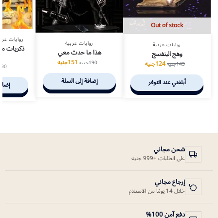
Out of stock
روايات عرب
روايات عربية
روايات عربية
ذكريات مم
هذا ما حدث معي
وهج البنفسج
151
جنيه
190
جنيه
124
جنيه
145
جنيه
90
ج
إضافة إلى السلة
أبلغني عند التوفر
إضافة
شحن مجاني
على الطلبات +999 جنيه
إرجاع مجاني
خلال 14 يومًا من الاستلام
دفع آمن 100%