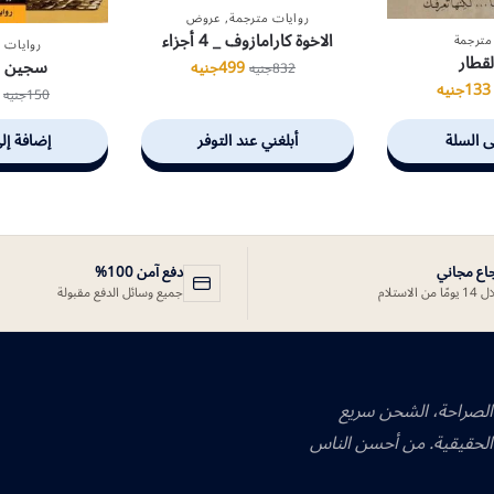
روايات مترجمة
,
عروض
الاخوة كارامازوف _ 4 أجزاء
مترجمة
روايات 
لقطار
سجين ا
499
جنيه
832
جنيه
133
جنيه
150
جنيه
ى السلة
أبلغني عند التوفر
إضافة إل
جاع مجاني
دفع آمن 100%
ًا من الاستلام
جميع وسائل الدفع مقبولة
 الصراحة، الشحن سريع
الحقيقية. من أحسن الناس