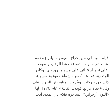
ى فيلم سينمائي من إخراج ستيفن سبيلبرغ وحصد
عدها بعشر سنوات، تضاعف هذا الرقم، وأصبحت
جواني» مسرحية موسيقية ناجحة على نحو استثنائي على مسرح برودواي، وكان
)، من أبرز الأصوات الأدبية في الولايات المتحدة، عدا عن كونها ناشطة حقوقية ونسوية
 ذلك من حركات، وعُرفت بمناهضتها الحرب على
العراق. بدأت مسيرتها الأدبية شاعرة وصدرت عام 1968 مجموعتها الشعرية الأولى «ذات مرة»، بينما صدرت روايتها الأولى «حياة غرانج كوبلاند الثالثة» عام 1970. لها
لون أرجواني» الساحرة تقدّم دار المدى أدب