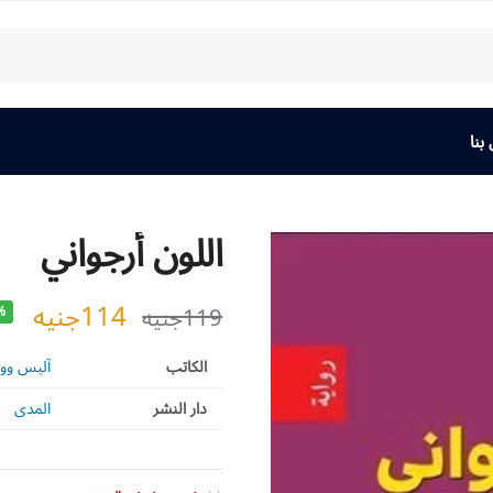
بنا
اللون أرجواني
114
جنيه
119
جنيه
%
الكاتب
آليس ووك
دار النشر
المدى