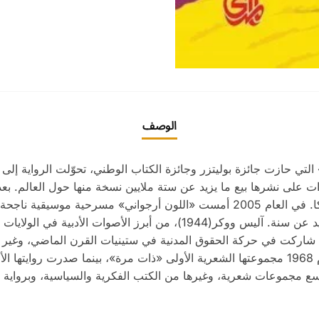
الوصف
لتي حازت جائزة بوليتزر وجائزة الكتاب الوطني، تحوّلت الرواية إل
ت على نشرها بيع ما يزيد عن ستة ملايين نسخة منها حول العالم. ب
من بين أكثر خمسة كتب أعيدت قراءتها في أميركا. في العام 2005 أمست «اللون أر
المسرح يحتشد بالجمهور كل ليلة على مدار ما يزيد عن سنة. آليس ووكر(1944
 شاركت في حركة الحقوق المدنية في ستينيات القرن الماضي، وغير
مجموعات شعرية، وغيرها من الكتب الفكرية والسياسية، وبرواية «ال