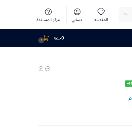
المفضلة
حسابي
مركز المساعدة
0
جنيه
0
-4
ر