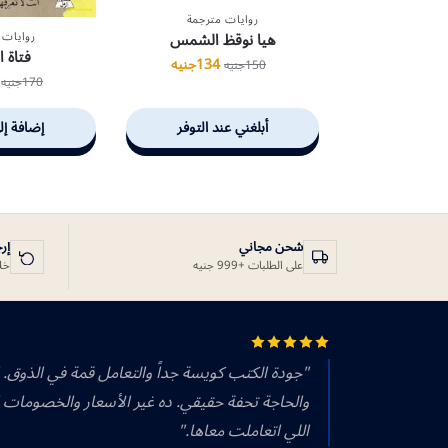
روايات مترجمة
هيا نوقظ الشمس
روايات 
فتاة ا
134
جنيه
150
جنيه
170
جنيه
أبلغني عند التوفر
إضافة إل
شحن مجاني
إر
على الطلبات +999 جنيه
خلال 14 يوم
"جودة الكتب كويسة جداً والتعامل قمة في الذوق.
والحاجة تحفة حقيقي. ده غير الأسعار والخصومات 
اللي اتعاملت معاها."