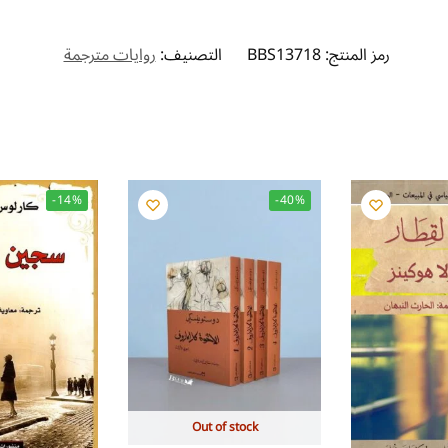
رمز المنتج:
BBS13718
التصنيف:
روايات مترجمة
-14%
-40%
Out of stock