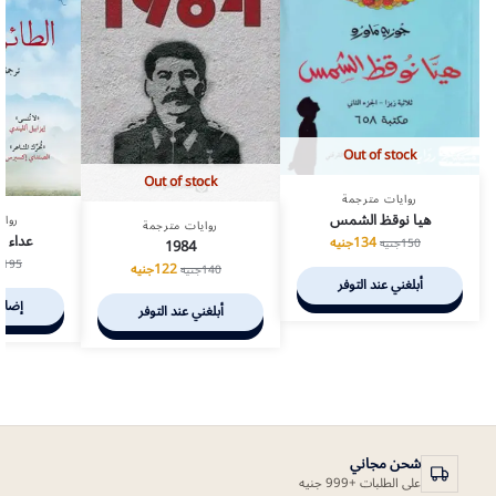
Out of stock
Out of stock
روايات مترجمة
هيا نوقظ الشمس
رواي
روايات مترجمة
عداء ال
134
جنيه
150
جنيه
1984
195
ج
122
جنيه
140
جنيه
أبلغني عند التوفر
إضافة
أبلغني عند التوفر
شحن مجاني
على الطلبات +999 جنيه