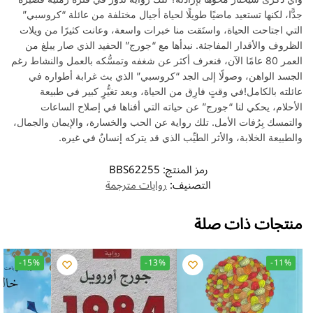
جدًّا، لكنها تستعيد ماضيًا طويلًا لحياة أجيال مختلفة من عائلة “كروسبي”
التي اجتاحت الحياة، واستَقت منا خبرات واسعة، وعانت كثيرًا من ويلات
الظروف والأقدار المفاجئة. نبدأها مع “جورج” الحفيد الذي صار يبلغ من
العمر 80 عامًا الآن، فنعرف أكثر عن شغفه وتمسُّكه بالعمل والنشاط رغم
الجسد الواهن، وصولًا إلى الجد “كروسبي” الذي بث غرابة أطواره في
عائلته بالكامل!في وقتٍ فارِق من الحياة، وبعد تغيُّرٍ كبير في طبيعة
الأحلام، يحكي لنا “جورج” عن حياته التي أفناها في إصلاح الساعات
والتمسك بِرُفات الأمل. تلك رواية عن الحب والخسارة، والإيمان والجمال،
والطبيعة الخلابة، والأثر الطيِّب الذي قد يتركه إنسانٌ في غيره.
رمز المنتج:
BBS62255
التصنيف:
روايات مترجمة
منتجات ذات صلة
-15%
-13%
-11%