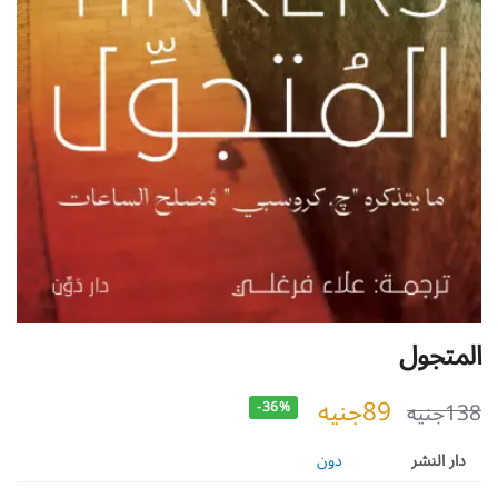
المتجول
89
جنيه
138
جنيه
-36%
دار النشر
دون