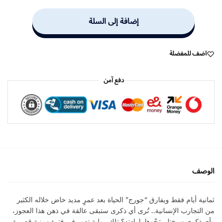
إضافة إلى السلة
اضف للمفضلة
دفع آمن
الوصف
ثمانية أيام فقط ويفارق “جورج” الحياة بعد عمرٍ مديد خاض خلاله الكثير
من التجارب الإنسانية.. تُرى أي ذكرى ستبقى عالقة في ذهن هذا العجوز،
وأي ذكرى سيختار مَحْوها بإرادته؟ تلك رواية تدور في فترة زمنية قصيرة