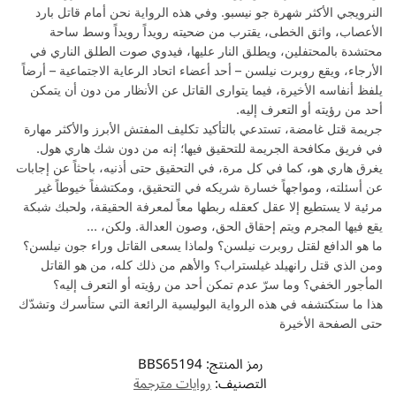
النرويجي الأكثر شهرة جو نيسبو. وفي هذه الرواية نحن أمام قاتل بارد
الأعصاب، واثق الخطى، يقترب من ضحيته رويداً رويداً وسط ساحة
محتشدة بالمحتفلين، ويطلق النار عليها، فيدوي صوت الطلق الناري في
الأرجاء، ويقع روبرت نيلسن – أحد أعضاء اتحاد الرعاية الاجتماعية – أرضاً
يلفظ أنفاسه الأخيرة، فيما يتوارى القاتل عن الأنظار من دون أن يتمكن
أحد من رؤيته أو التعرف إليه.
جريمة قتل غامضة، تستدعي بالتأكيد تكليف المفتش الأبرز والأكثر مهارة
في فريق مكافحة الجريمة للتحقيق فيها؛ إنه من دون شك هاري هول.
يغرق هاري هو، كما في كل مرة، في التحقيق حتى أذنيه، باحثاً عن إجابات
عن أسئلته، ومواجهاً خسارة شريكه في التحقيق، ومكتشفاً خيوطاً غير
مرئية لا يستطيع إلا عقل كعقله ربطها معاً لمعرفة الحقيقة، ولحبك شبكة
يقع فيها المجرم ويتم إحقاق الحق، وصون العدالة. ولكن، …
ما هو الدافع لقتل روبرت نيلسن؟ ولماذا يسعى القاتل وراء جون نيلسن؟
ومن الذي قتل رانهيلد غيلستراب؟ والأهم من ذلك كله، من هو القاتل
المأجور الخفي؟ وما سرّ عدم تمكن أحد من رؤيته أو التعرف إليه؟
هذا ما ستكتشفه في هذه الرواية البوليسية الرائعة التي ستأسرك وتشدّك
حتى الصفحة الأخيرة
رمز المنتج:
BBS65194
التصنيف:
روايات مترجمة