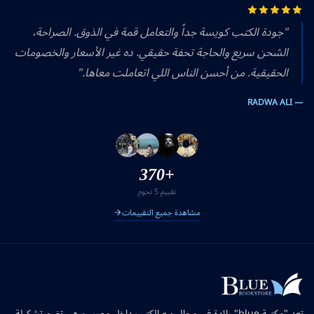
"جودة الكتب كويسة جداً والتعامل قمة في الذوق. الصراحة،
الشحن سريع والحاجة تحفة حقيقي. ده غير الأسعار والخصومات
الحقيقية. من أحسن الناس اللي اتعاملت معاها."
— RADWA ALI
+370
تقييم 5 نجوم
مشاهدة جميع التقييمات
تعد "مكتبة blue" رائدة في مجال بيع الكتب داخل مصر، و هي تضم تشكيلة