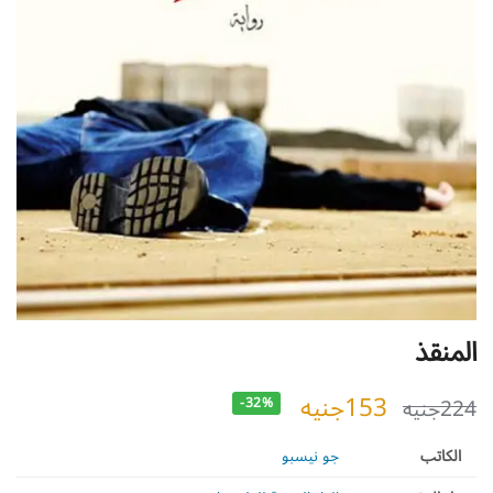
المنقذ
153
جنيه
224
جنيه
-32%
الكاتب
جو نيسبو