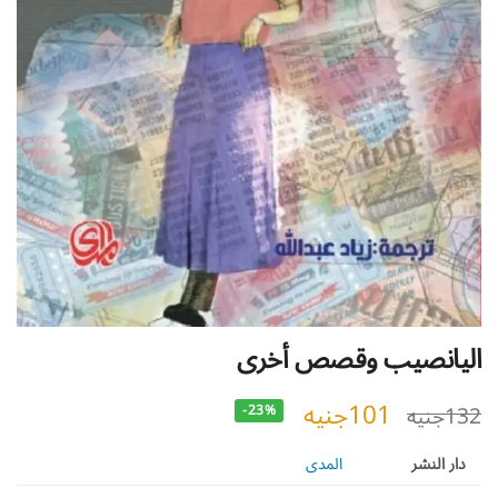
اليانصيب وقصص أخرى
101
جنيه
132
جنيه
-23%
دار النشر
المدى