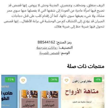
الريف منغلق، ومتخلف، وعنصري. المدينة وحش لا يروض. إنها قصص قد
تصبح فيها امرأة عاجزة عن العودة إلى شقتها التي لا يفصلها عنها سوى ممر
مشاة، ولا شيء يعيقها سوى ذاتها، كما أن إقدام كلب على قتل دجاجات
الجيران قد يؤدي إلى اكتشاف كم من الوحشية في براءة الأطفال… إنها قصص
تتحول فيها ضربة حظ إلى ضربة هلاك.
رمز المنتج:
BBS44162
التصنيف:
روايات مترجمة
الوسم:
قصص قصيرة
منتجات ذات صلة
-15%
-34%
-4%