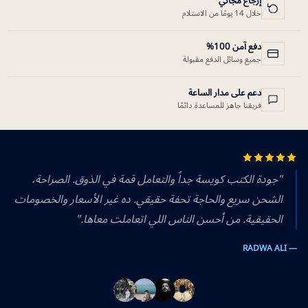
إرجاع مجاني
خلال 14 يومًا من الاستلام
دفع آمن 100%
جميع وسائل الدفع مقبولة
دعم على مدار الساعة
فريقنا جاهز للمساعدة دائمًا
"جودة الكتب كويسة جداً والتعامل قمة في الذوق. الصراحة،
الشحن سريع والحاجة تحفة حقيقي. ده غير الأسعار والخصومات
الحقيقية. من أحسن الناس اللي اتعاملت معاها."
— RADWA ALI