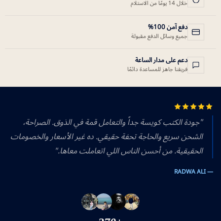
خلال 14 يومًا من الاستلام
دفع آمن 100%
جميع وسائل الدفع مقبولة
دعم على مدار الساعة
فريقنا جاهز للمساعدة دائمًا
"جودة الكتب كويسة جداً والتعامل قمة في الذوق. الصراحة،
الشحن سريع والحاجة تحفة حقيقي. ده غير الأسعار والخصومات
الحقيقية. من أحسن الناس اللي اتعاملت معاها."
— RADWA ALI