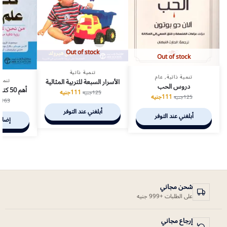
Out of stock
Out of stock
تنمية ذاتية
تنمية ذاتية
,
عام
تنمية
الأسرار السبعة للتربية المثالية
دروس الحب
أهم 50 كتاب في علم النفس
111
جنيه
125
جنيه
111
جنيه
125
جنيه
163
ج
أبلغني عند التوفر
أبلغني عند التوفر
إضافة
شحن مجاني
على الطلبات +999 جنيه
إرجاع مجاني