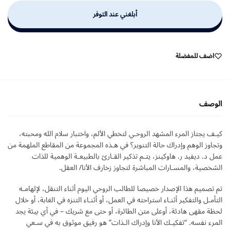
أبلغني عند التوفر
اضف للمفضلة
الوصف
كيـف يجتاز المرء المشهد الروحـي لتخطي الألم، واختبار سلام الله ومحبته،
وتجاوز الوهم وإدراك حالة التنوير؟ في هـذه المجموعة من المقاطع الملهمة من
عمل د. ديفيد ر. هاوکينز، يتـم تذكير القـارئ بالطبيعـة الوهمية للذات
الشخصية، والمسـارات المباشرة لتجاوز زخارف الأنا/ العقل.
تم تصميم هذا الإصدار خصيصا للطالب الروحي اليوم أثناء التنقل، لإلهامـه
التأمـل والتفكير أثنـاء استراحته في العمل، أو أثنـاء التنزه في الغابة، أو خلال
لحظة مقهى هادئة، أوعلى متن الطائرة، أو حتى مع شريك – في أي بيئة يجد
المرء نفسه. “تفكيـك الأنا وإدراك الـذات” هو رفيق موثوق به في سـعي