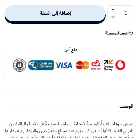
إضافة إلى السلة
اضف للمفضلة
دفع آمن
الوصف
تعيش جوفانا، الابنةُ الوحيدةُ لأستاذيْن، طفولةً سعيدةً في الأحياء الراقية من
نابولي العُليا. لكنَّها تُصعق ذاتَ يوم عند سماع حديثٍ بين والديْها، وفيه يقارنها
والدُها بفيتوريا، العمّةِ القبيحةِ والحقيرة. هكذا تبدأ جوفانا بحثَها عن فيتوريا في