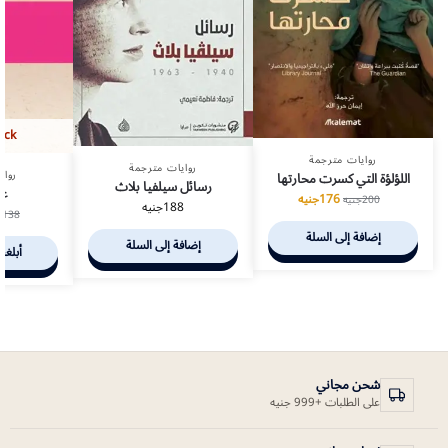
ock
روايات مترجمة
روايات مترجمة
رواي
اللؤلؤة التي كسرت محارتها
رسائل سيلفيا بلاث
عش
176
جنيه
200
جنيه
188
جنيه
138
ج
إضافة إلى السلة
إضافة إلى السلة
أبلغن
شحن مجاني
على الطلبات +999 جنيه