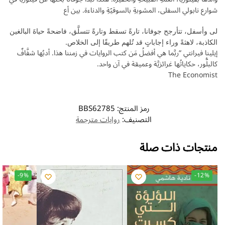
شوارع نابولي السفلى، المشوبةِ بالسوقيّةِ والدناءة. بين أع
لى وأسفل، تتأرجح جوفانا، تارةً تسقط وتارةً تتسلَّق، فاضحةً حياةَ البالغين
الكاذبة، لاهثةً وراء إجاباتٍ قد تُلهم طريقًا إلى الخلاص.
إيلينا فيرانتي “ربَّما هي أفضلُ مَن كتب الروايات في زمننا هذا. أدبُها شفَّافٌ
كالبلُّور، حكاياتُها غرائزيَّة وعميقة في آن واحد.
The Economist
رمز المنتج:
BBS62785
التصنيف:
روايات مترجمة
منتجات ذات صلة
-9%
-12%