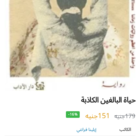
حياة البالغين الكاذبة
151
جنيه
179
جنيه
-16%
الكاتب
إيلينا فرانتي