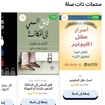
منتجات ذات صلة
-7%
-9%
عام
اسرار عقل المليونير
تنمية ذاتية
,
عام
قلق السعي إلى المكانة:
96
جنيه
كل جيش ال
106
جنيه
الشعور بالرضا أو المهانة
تاريخ ر
112
جنيه
120
جنيه
إضافة إلى السلة
4
إضافة إلى السلة
إضافة