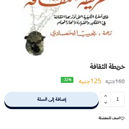
خريطة الثقافة
125
جنيه
160
جنيه
-22%
إضافة إلى السلة
اضف للمفضلة