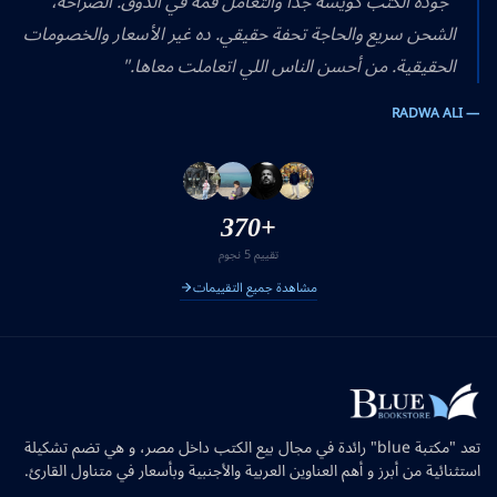
"جودة الكتب كويسة جداً والتعامل قمة في الذوق. الصراحة،
الشحن سريع والحاجة تحفة حقيقي. ده غير الأسعار والخصومات
الحقيقية. من أحسن الناس اللي اتعاملت معاها."
— RADWA ALI
+370
تقييم 5 نجوم
مشاهدة جميع التقييمات
تعد "مكتبة blue" رائدة في مجال بيع الكتب داخل مصر، و هي تضم تشكيلة
استثنائية من أبرز و أهم العناوين العربية والأجنبية وبأسعار في متناول القارئ.