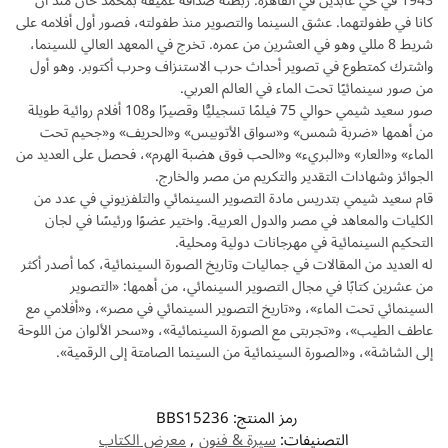
1943 في حي عابدين في القاهرة. ربطته صداقة عميقة بمحمد خان منذ أن
كانا في طفولتهما. عشق السينما والتصوير منذ طفولته، فصور أول أفلامه على
شريط 8 مللي وهو في العشرين من عمره. تخرج في المعهد العالي للسينما،
واشترك كمتطوع في تصوير أحداث حرب الاستنزاف وحرب أكتوبر. وهو أول
من صور سينمائيًا تحت الماء في العالم العربي.
صور سعيد شيمي حوالي 75 فيلمًا تسجيليًّا وقصيرًا و108 أفلام روائية طويلة
من أهمها «ضربة شمس» و«سواق الأتوبيس» و«الحريف» و«جحيم تحت
الماء» و«العار» و«البريء» و«الحب فوق هضبة الهرم»، فحصل على العديد من
الجوائز وشهادات التقدير والتكريم من مصر والخارج.
قام سعيد شيمي بتدريس مادة التصوير السينمائي والتلفزيوني في عدد من
الكليات والمعاهد في مصر والدول العربية. واختير عضوًا ورئيسًا في لجان
التحكيم السينمائية في مهرجانات دولية ومحلية.
له العديد من المقالات في جماليات وتاريخ الصورة السينمائية، كما أصدر أكثر
من عشرين كتابًا في مجال التصوير السينمائي، من أهمها: «التصوير
السينمائي تحت الماء»، و«تاريخ التصوير السينمائي في مصر»، و«أفلامي مع
عاطف الطيب»، و«تجربتى مع الصورة السينمائية»، و«سحر الألوان من اللوحة
إلى الشاشة»، و«الصورة السينمائية من السينما الصامتة إلى الرقمية».
رمز المنتج:
BBS15236
التصنيفات:
سيرة & فنون
,
معرض الكتاب