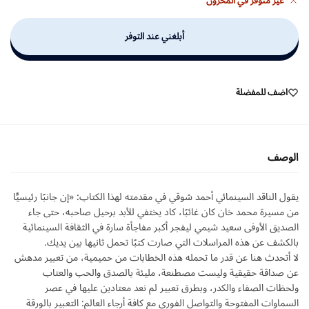
غير متوفر في المخزون
أبلغني عند التوفر
اضف للمفضلة
الوصف
يقول الناقد السينمائي أحمد شوقي في مقدمته لهذا الكتاب: «إن جانبًا رئيسيًّا
من مسيرة محمد خان كان غائبًا، كاد يختفي للأبد برحيل صاحبه، حتى جاء
الصديق الأوفى سعيد شيمي ليفجر أكبر مفاجأة سارة في الثقافة السينمائية
بالكشف عن هذه المراسلات التي صارت كتبًا تحمل ثانيها بين يديك.
لا أتحدث هنا عن قدر ما تحمله هذه الخطابات من حميمية، من تعبير مدهش
عن صداقة حقيقية وليست مصطنعة، مليئة بالصدق والحب والعتاب
ولحظات الصفاء والكدر، وبطرق تعبير لم نعد معتادين عليها في عصر
السماوات المفتوحة والتواصل الفوري مع كافة أرجاء العالم: التعبير بالورقة