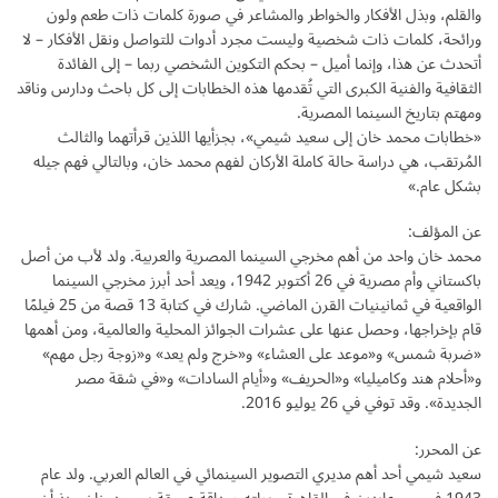
والقلم، وبذل الأفكار والخواطر والمشاعر في صورة كلمات ذات طعم ولون
ورائحة، كلمات ذات شخصية وليست مجرد أدوات للتواصل ونقل الأفكار – لا
أتحدث عن هذا، وإنما أميل – بحكم التكوين الشخصي ربما – إلى الفائدة
الثقافية والفنية الكبرى التي تُقدمها هذه الخطابات إلى كل باحث ودارس وناقد
ومهتم بتاريخ السينما المصرية.
«خطابات محمد خان إلى سعيد شيمي»، بجزأيها اللذين قرأتهما والثالث
المُرتقب، هي دراسة حالة كاملة الأركان لفهم محمد خان، وبالتالي فهم جيله
بشكل عام.»
عن المؤلف:
محمد خان واحد من أهم مخرجي السينما المصرية والعربية. ولد لأب من أصل
باكستاني وأم مصرية في 26 أكتوبر 1942، ويعد أحد أبرز مخرجي السينما
الواقعية في ثمانينيات القرن الماضي. شارك في كتابة 13 قصة من 25 فيلمًا
قام بإخراجها، وحصل عنها على عشرات الجوائز المحلية والعالمية، ومن أهمها
«ضربة شمس» و«موعد على العشاء» و«خرج ولم يعد» و«زوجة رجل مهم»
و«أحلام هند وكاميليا» و«الحريف» و«أيام السادات» و«في شقة مصر
الجديدة». وقد توفي في 26 يوليو 2016.
عن المحرر:
سعيد شيمي أحد أهم مديري التصوير السينمائي في العالم العربي. ولد عام