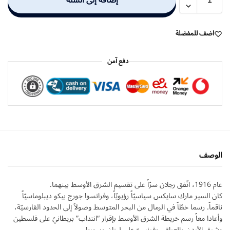
إضافة إلى السلة
اضف للمفضلة
دفع آمن
الوصف
عام 1916، اتّفق رجلان سرّاً على تقسيم الشرق الأوسط بينهما.
كان السير مارك سايكس سياسيّاً رؤيويّاً، وفرانسوا جورج بيكو ديبلوماسيّاً
ناقماً. رسما خطّاً في الرمال من البحر المتوسط وصولاً إلى الحدود الفارسيّة،
وأعادا معاً رسم خريطة الشرق الأوسط بإقرار “انتداب” بريطانيّ على فلسطين
وشرق الأردن والعراق، وفرنسيّ على لبنان وسوريا.