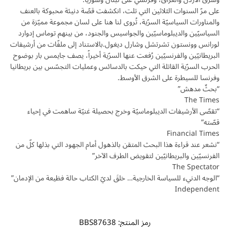
على مرّ
السنوات الثلاثين التي تلت، انكشفت قصّة دنيئة محبوكة بالعنف
والمناورات السياسيّة السرّية، تُروى لنا هنا على لسان مجموعة مميّزة من
السياسيّين والديبلوماسيّين والجواسيس والجنود، من بينهم توماس إدوارد
لورانس وونستون تشرتشل وشارل ديغول.بالاستناد إلى ملفّات من أرشيفات
البريطانيّين والفرنسيّين رُفعت عنها السرّية أخيراً، يصف جايمس بار بوضوح
الحرب السرّية القاتلة التي حيكت بالدسائس وعمليات التجسّس بين بريطانيا
وفرنسا للسيطرة على الشرق الأوسط.
“بحثٌ مدهش”
The Times
“تقصّى الأرشيفات الديبلوماسيّة وخرج بحصيلة غنيّة ساهمت في إحياء
قصّته”
Financial Times
“نشعر عند قراءة هذا البحث المتقن بالذهول أمام الجهود التي بذلها كلّ من
الفرنسيّين والبريطانيّين لتقويض الطرف الآخر”
The Spectator
“الوجه الدنيء للسياسة الخارجية… خلقَ لديّ الكتاب حالة فظيعة من الإدمان”
Independent
رمز المنتج:
BBS87638