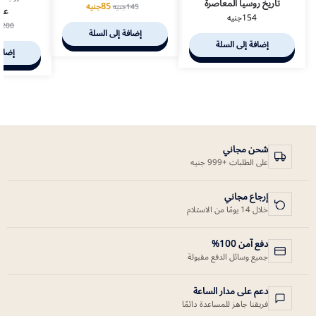
تاريخ روسيا المعاصرة
85
جنيه
145
جنيه
عا
154
جنيه
200
ج
إضافة إلى السلة
إضافة إلى السلة
إضافة
شحن مجاني
على الطلبات +999 جنيه
إرجاع مجاني
خلال 14 يومًا من الاستلام
دفع آمن 100%
جميع وسائل الدفع مقبولة
دعم على مدار الساعة
فريقنا جاهز للمساعدة دائمًا