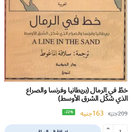
خطّ في الرمال (بريطانيا وفرنسا والصراع
الذي شكّل الشرق الأوسط)
163
جنيه
209
جنيه
-22%