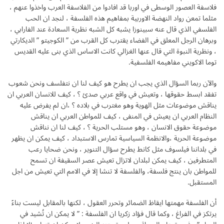
فلاسفة العصور الوسطى في اوربا قد افادوا من الفلاسفة العرب واخذوا عنهم ،
مثلما تمعن رواد النهضة الاوربية بمفاهيم هذه الفلسفة ، لنجد ان الحب
الفلسفي الذي قال عنه سبينوزا يشبه كل الشبه نظرية السعادة عند الفارابي ،
وبرهان الرجل المعلق في الفضاء يقترب كل القرب من ” الكوجيتو ” الديكارتي
، ونظرية النبوة التي قال عنها الغزالي كانت الاساس الذي بنى عليه القديس
توما الاكويني مفاهيمه الفلسفية.
والآن ربما السؤال الذي يجب ان يطرح هو كيف لنا ان نتفلسف ونحن شعوب
تفقد ابسط حقوقها ، وتعيش في واقع عربي صدئ ؟ ، كيف للانسان العربي ان
يناقش موضوعات مثل الهوية وهو مغترب في بلاده ؟ ،ان لم يفرض عليه
النظام العربي ان يعيش في المنفى ، كيف للمواطن العربي ان يناقش
موضوعة حقوق الانسان ، وهو مستلب الحرية ؟ ، كيف لنا ان نناقش
موضوعة الحرية ،والانظمة السياسية تمارس الاستبداد ، كيف يمكن ان يظهر
في بلداننا فيلسوف مثل كانط يطرح سؤال التنوير ، ونحن ضحايا رعب
المتطرفين ، كيف يمكن لبلدان لاتزال تعيش عصر السقيفة ان تسمح
للمواطن بان ينتج فلسفة، والفلسفة لا تنشا إلا في الامم التي تعيش من اجل
المستقبل.
أن الفلسفة مهمتها ايقاظ الضمائر وتحرر العقول ، لكنها بالمقابل ليست بناءً
يرتكز في الفراغ ، وكما قال فؤاد زكريا ان الفلسفة : ” لا يمكن ان تُشيد في