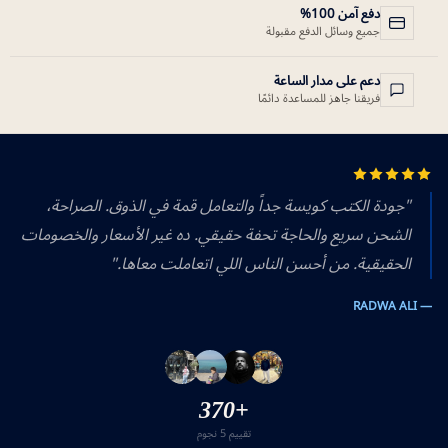
دفع آمن 100%
جميع وسائل الدفع مقبولة
دعم على مدار الساعة
فريقنا جاهز للمساعدة دائمًا
"جودة الكتب كويسة جداً والتعامل قمة في الذوق. الصراحة،
الشحن سريع والحاجة تحفة حقيقي. ده غير الأسعار والخصومات
الحقيقية. من أحسن الناس اللي اتعاملت معاها."
— RADWA ALI
+370
تقييم 5 نجوم