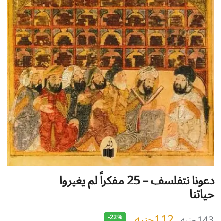
دعونا نتفلسف – 25 مفكراً لم يغيروا
حياتنا
112
جنيه
143
جنيه
-22%