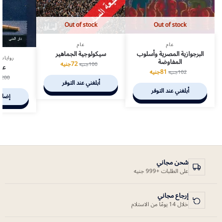
Out of stock
Out of stock
عام
عام
البرجوازية المصرية وأسلوب
سيكولوجية الجماهير
روايات
المفاوضة
72
جنيه
100
جنيه
عا
81
جنيه
102
جنيه
200
ج
أبلغني عند التوفر
أبلغني عند التوفر
إضافة
شحن مجاني
على الطلبات +999 جنيه
إرجاع مجاني
خلال 14 يومًا من الاستلام