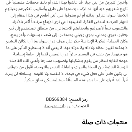
وآخرين كثيرين من بني جيله قد عاشوا بهذا القدر أو ذلك محطات مفصلية في
تاريخ شعوبهم لابد أنها قد تركت بصمتها على طرق وأساليب تفكيرهم وحياتهم
اللاحقة سواء اعترفوا بذلك أم لم يعترفوا على أنني أطمح في هذا المقام إلى
انتهاز الفرصة لدحض الفكرة التقليدية التي ترى الإبداع مرتبطاً أكثر بالأفراد
والشعوب تبعاً لأصولهم وانحدارهم الاجتماعي، من منطلق تصنيفهم إلى ثري
وفقير، قروي ومدني، بدوي وجيلي ومتحضر، إلى شعب يستهلك وآخر ينتج.
وكان العملية الفكرية الإبداعية حكر على طرف دون سواء بما أن الكائن البشري
لا يمكنه تغيير لحظة ولادته ولا موته فهذا لا يعني أنه لا يستطيع التأثير على ما
هو بينهما. من يقف في الوسط حائراً دون المضي قدما إلى حلقة إنسانية
مهمة للغاية تنتظر من يقوم بتشكيلها وتصويب مسارها وأعني تلك الفاصلة
الزمنية القائمة بين الحياة والموت والقابلة للتغيير والتوجيه، أقول من يتوقف
لن يكون قادراً على فعل شيء في قيمة، لا لنفسه ولا لقومه، ببساطة لن يترك
أثراً. لقد أدرك على ما يبدو هذه المسألة ميشليفسكي بحلق مبكراً.
رمز المنتج:
BBS69384
التصنيف:
روايات مترجمة
منتجات ذات صلة