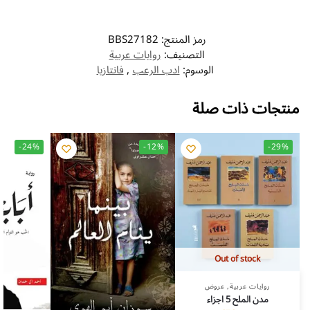
رمز المنتج:
BBS27182
التصنيف:
روايات عربية
الوسوم:
ادب الرعب
,
فانتازيا
منتجات ذات صلة
-24%
-12%
-29%
Out of stock
روايات عربية
,
عروض
مدن الملح 5 اجزاء