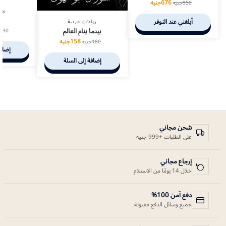
676
جنيه
950
جنيه
روا
أبلغني عند التوفر
روايات عربية
بينما ينام العالم
130
158
جنيه
180
جنيه
إضافة
إضافة إلى السلة
شحن مجاني
على الطلبات +999 جنيه
إرجاع مجاني
خلال 14 يومًا من الاستلام
دفع آمن 100%
جميع وسائل الدفع مقبولة