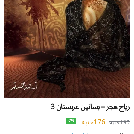
رياح هجر – بساتين عربستان 3
176
جنيه
190
جنيه
-7%