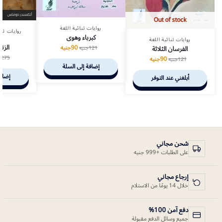
Out of stock
روايات ثنائية اللغة
روايات ثنا
كبرباء وهوى
روايات ثنائية اللغة
الزن
90
جنيه
الفرسان الثلاثة
121
جنيه
275
ج
90
جنيه
121
جنيه
إضافة إلى السلة
إضافة
أبلغني عند التوفر
شحن مجاني
على الطلبات +999 جنيه
إرجاع مجاني
خلال 14 يومًا من الاستلام
دفع آمن 100%
جميع وسائل الدفع مقبولة