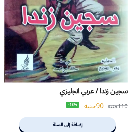
سجين زندا / عربي انجليزي
90
جنيه
110
جنيه
-18%
إضافة إلى السلة