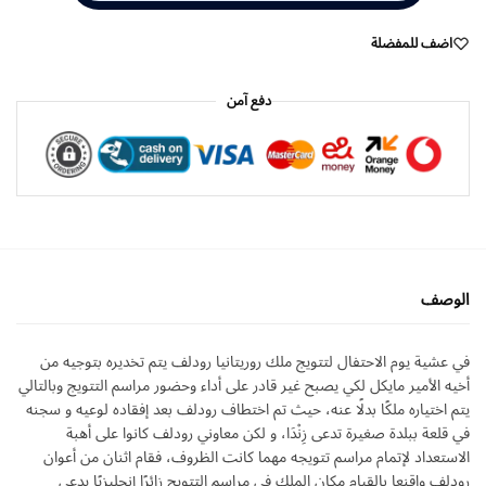
اضف للمفضلة
دفع آمن
الوصف
في عشية يوم الاحتفال لتتويج ملك روريتانيا رودلف يتم تخديره بتوجيه من
أخيه الأمير مايكل لكي يصبح غير قادر على أداء وحضور مراسم التتويج وبالتالي
يتم اختياره ملكًا بدلًا عنه، حيث تم اختطاف رودلف بعد إفقاده لوعيه و سجنه
في قلعة ببلدة صغيرة تدعى زِنْدَا، و لكن معاوني رودلف كانوا على أهبة
الاستعداد لإتمام مراسم تتويجه مهما كانت الظروف، فقام اثنان من أعوان
رودلف واقنعا بالقيام مكان الملك في مراسم التتويج زائرًا إنجليزيًا يدعى