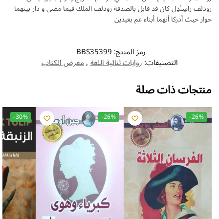
رودلف راسِنْدِل كان قد قابل بالصدفة رودلف الملك فيما مضى و دار بينهما
حوار حيث أدركا أنهما أبناء عم بعيدين
رمز المنتج:
BBS35399
التصنيفات:
روايات ثنائية اللغة
,
معرض الكتاب
منتجات ذات صلة
-30%
-26%
-26%