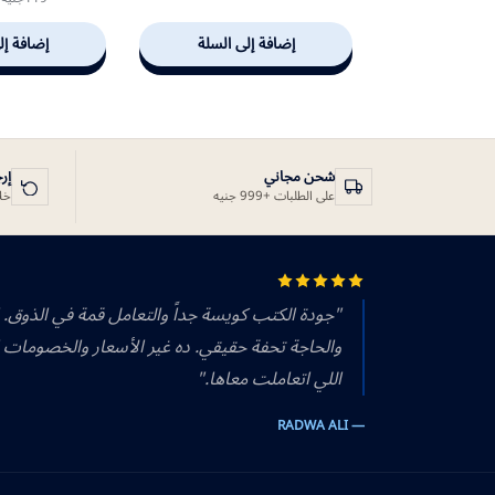
إضافة إلى السلة
إضافة إل
شحن مجاني
إر
على الطلبات +999 جنيه
خلال 14 يوم
"جودة الكتب كويسة جداً والتعامل قمة في الذوق.
والحاجة تحفة حقيقي. ده غير الأسعار والخصومات 
اللي اتعاملت معاها."
— RADWA ALI