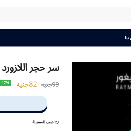
بنا
سر حجر اللازورد
82
جنيه
99
جنيه
-17%
اضف للمفضلة