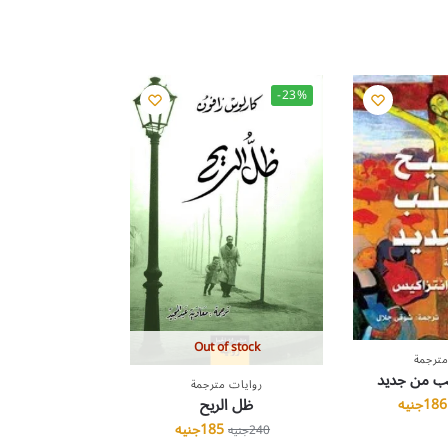
-23%
Out of stock
مترجمة
ب من جديد
روايات مترجمة
ظل الريح
186
جنيه
185
جنيه
240
جنيه