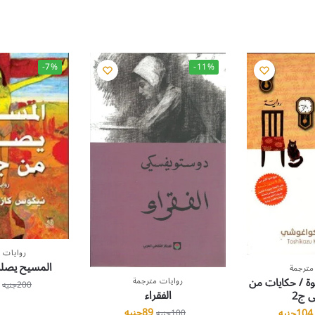
-7%
-11%
روايات 
المسيح يصل
مترجمة
هوة / حكايات من
روايات مترجمة
200
جنيه
الفقراء
 ج2
89
جنيه
104
جنيه
100
جنيه