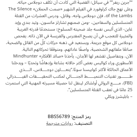
“”جرين ريفر”” في سياتل؛ القضية التي كادت أن تكلف دوجلاس حياته.
وعلى نهج جاك كراوفورد في الفيلم الشهير «صمت الحملان» The Silence
of the Lambs، فإن دوجلاس واجه، وقابل، ودرس العشرات من القتلة
المتسلسلين والسفاحين، -ومن ضمنهم تشارلز مانسون، وتيد بندي وإيد
غاين- الذي ألبس نفسه جلد ضحيته المسلوخ؛ مستخدمًا قدرته الغريبة
والمثيرة للتعجب في أن يصبح المفترس والفريسة في الآن ذاته. يفحص
دوجلاس كل موقع جريمة، ويستعيد في ذهنه حركات كلّ من القاتل والضحية،
صانعًا ملفاتهم الشخصية، واصفًا عاداتهم، ومتوقعًا تحركاتهم التالية.
الآن، وبتفاصيل تقشعر لها الأبدان، يأخذنا «صائد الأفكار» Mindhunter
الأسطوري وراء كواليس بعض أكثر حالاته بشاعة وإدهاشًا وتحديًا – ويدخلنا
الأعماق الحالكة لأكثر كوابيسنا سوءًا.“يتعــــاون دوجــــلاس، الــــذي
طـــــــور تقنيات التنميـــــط الجنــــائي لمكتب التحقيــــقات الفيـــــدرالي
(FBI)، مـــــع الروائي أولشاكر لينقل لنا حصيلة مسيرته المهنية التي استمرت
25 عامًا في تعقب القتلة المتسلسلين”.
– بابليشرز ويكلي
رمز المنتج:
BBS56789
التصنيف:
روايات مترجمة