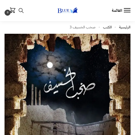
القائمة
0
الرئيسية
الكتب
صخب الخسيف 3
»
»