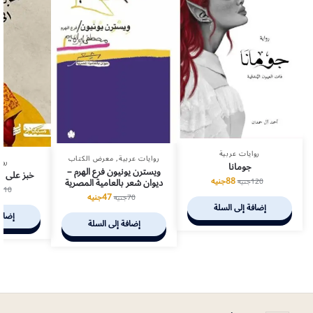
روايات عربية
روايات عربية
,
معرض الكتاب
روا
جومانا
ويسترن يونيون فرع الهرم –
خبز على طا
88
جنيه
ديوان شعر بالعامية المصرية
120
جنيه
110
47
جنيه
70
جنيه
إضافة إلى السلة
إضافة
إضافة إلى السلة