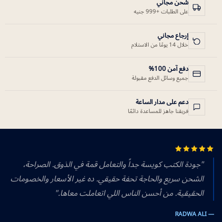
شحن مجاني
على الطلبات +999 جنيه
إرجاع مجاني
خلال 14 يومًا من الاستلام
دفع آمن 100%
جميع وسائل الدفع مقبولة
دعم على مدار الساعة
فريقنا جاهز للمساعدة دائمًا
"جودة الكتب كويسة جداً والتعامل قمة في الذوق. الصراحة،
الشحن سريع والحاجة تحفة حقيقي. ده غير الأسعار والخصومات
الحقيقية. من أحسن الناس اللي اتعاملت معاها."
— RADWA ALI