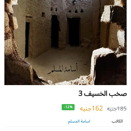
صخب الخسيف 3
162
جنيه
185
جنيه
-12%
الكاتب
اسامة المسلم