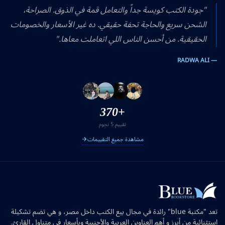
"جودة الكتب كويسة جداً والتعامل قمة في الذوق. الصراحة،
الشحن سريع والحاجة تحفة حقيقي. ده غير الأسعار والخصومات
الحقيقية. من أحسن الناس اللي اتعاملت معاها."
— RADWA ALI
+370
تقييم 5 نجوم
مشاهدة جميع التقييمات
تعد "مكتبة blue" رائدة في مجال بيع الكتب داخل مصر، و هي تضم تشكيلة
استثنائية من أبرز و أهم العناوين العربية والأجنبية وبأسعار في متناول القارئ.