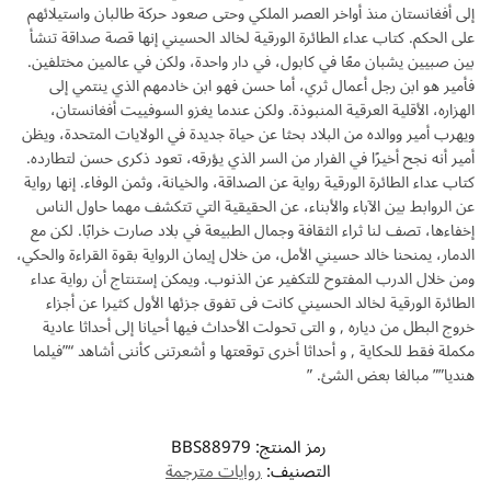
إلى أفغانستان منذ أواخر العصر الملكي وحتى صعود حركة طالبان واستيلائهم
على الحكم. كتاب عداء الطائرة الورقية لخالد الحسيني إنها قصة صداقة تنشأ
بين صبيين يشبان معًا في كابول، في دار واحدة، ولكن في عالمين مختلفين.
فأمير هو ابن رجل أعمال ثري، أما حسن فهو ابن خادمهم الذي ينتمي إلى
الهزاره، الأقلية العرقية المنبوذة. ولكن عندما يغزو السوفييت أفغانستان،
ويهرب أمير ووالده من البلاد بحثا عن حياة جديدة في الولايات المتحدة، ويظن
أمير أنه نجح أخيرًا في الفرار من السر الذي يؤرقه، تعود ذكرى حسن لتطارده.
كتاب عداء الطائرة الورقية رواية عن الصداقة، والخيانة، وثمن الوفاء. إنها رواية
عن الروابط بين الآباء والأبناء، عن الحقيقية التي تتكشف مهما حاول الناس
إخفاءها، تصف لنا ثراء الثقافة وجمال الطبيعة في بلاد صارت خرابًا. لكن مع
الدمار، يمنحنا خالد حسيني الأمل، من خلال إيمان الرواية بقوة القراءة والحكي،
ومن خلال الدرب المفتوح للتكفير عن الذنوب. ويمكن إستنتاج أن رواية عداء
الطائرة الورقية لخالد الحسيني كانت فى تفوق جزئها الأول كثيرا عن أجزاء
خروج البطل من دياره , و التى تحولت الأحداث فيها أحيانا إلى أحداثا عادية
مكملة فقط للحكاية , و أحداثا أخرى توقعتها و أشعرتنى كأننى أشاهد “”فيلما
هنديا”” مبالغا بعض الشئ. ”
رمز المنتج:
BBS88979
التصنيف:
روايات مترجمة