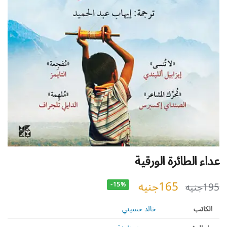
عداء الطائرة الورقية
165
جنيه
195
جنيه
-15%
الكاتب
خالد حسيني