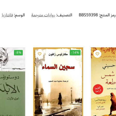
رمز المنتج:
BBS59398
التصنيف:
روايات مترجمة
الوسم:
فانتازيا
-8%
-14%