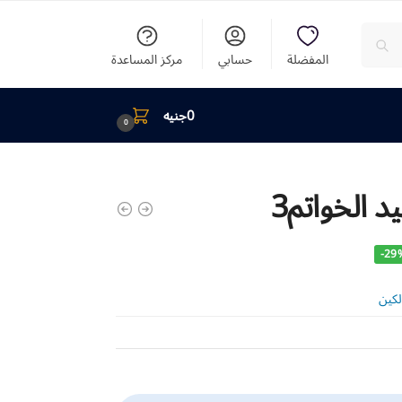
المفضلة
حسابي
مركز المساعدة
0
جنيه
0
 الخواتم3
-29
لكين