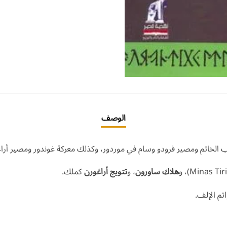
الوصف
 الخاتم ومصير فرودو وسام في موردور، وكذلك معركة غوندور ومصير أرا
هلاك ساورون
، و
تتويج أراغورن
كملك.
تم الإلف.