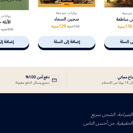
روايات مترجمة
مترجمة
روايات 
سجين السماء
 ساطعة
الأبله 
129
جنيه
176
جنيه
150
جنيه
350
جنيه
ى السلة
إضافة إلى السلة
إضافة إل
جاع مجاني
دفع آمن 100%
ًا من الاستلام
جميع وسائل الدفع مقبولة
 الصراحة، الشحن سريع
الحقيقية. من أحسن الناس