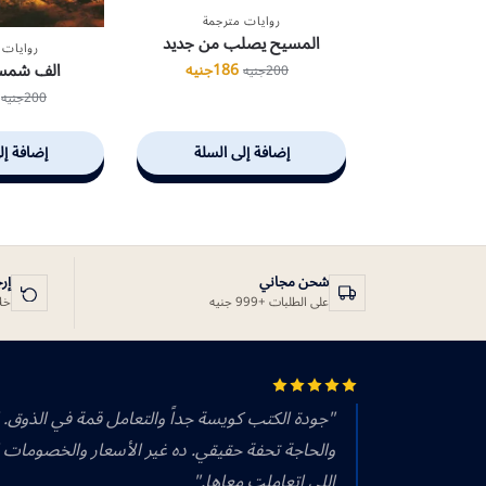
روايات مترجمة
المسيح يصلب من جديد
روايات 
الف شمس
186
جنيه
200
جنيه
200
جنيه
إضافة إلى السلة
إضافة إل
شحن مجاني
إر
على الطلبات +999 جنيه
خلال 14 يوم
"جودة الكتب كويسة جداً والتعامل قمة في الذوق.
والحاجة تحفة حقيقي. ده غير الأسعار والخصومات 
اللي اتعاملت معاها."