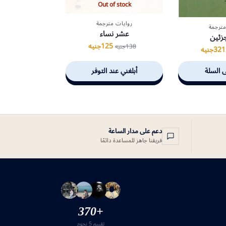
Out of stock
روايات مترجمة
مترجمة
عشر نساء
جزئين
125
جنيه
138
جنيه
321
جنيه
ى السلة
أبلغني عند التوفر
دعم على مدار الساعة
فريقنا جاهز للمساعدة دائمًا
+370
تقييم 5 نجوم