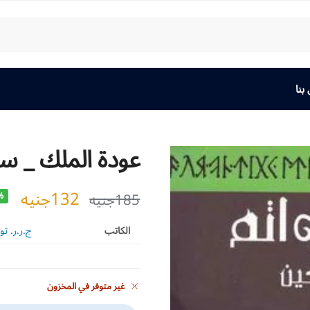
بنا
عودة الملك _ سيد
132
جنيه
185
جنيه
%
الكاتب
ج.ر.ر. تو
غير متوفر في المخزون