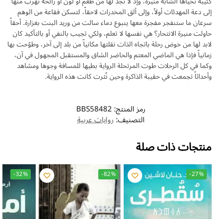
كئيبة تحياها الشابة منيرة، وإذ لا تجد لها من طعم أو لون أو رائحة تهرب منها
إلى دعة المهدئات أولاً، وإلى ألق المخدرات لاحقاً، لتسكن فقاعة من الوهم
سرعان ما ستنفجر مفجرة معها ينبوع دماء سالت من وريد البنت بغزارة. أحقاً
حاولت منيرة الانتحار؟ هي نفسها لا تعلم، ولكي تجيب بالنفي أو بالتأكيد كان
لابد لها من خوض رحلة باتجاه الذات نقلتها مكانياً من بلد إلى آخر، وطوّحت بها
زمانياً فإذا هي الماضي المعتم والحاضر الشاق والمستقبل المجهول في آن،
وكما في كل الرحلات طوت المرتحلة الرواية بطيها للمسافة وجوها ومشاهد
وأحداثاً تجمعت في حقيبة الذاكرة وحين نُثرت كانت هذه الرواية.
رمز المنتج:
BBS58482
التصنيف:
روايات عربية
منتجات ذات صلة
-32%
-82%
-27%