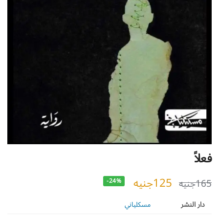
فعلاً
125
جنيه
165
جنيه
-24%
دار النشر
مسكلياني