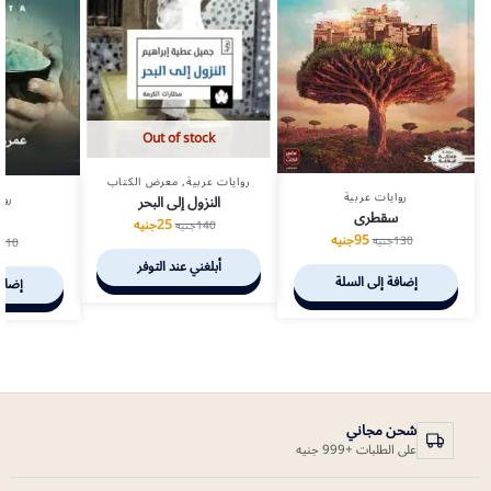
Out of stock
روايات عربية
,
معرض الكتاب
روايات عربية
النزول إلى البحر
روا
سقطرى
25
جنيه
140
جنيه
95
جنيه
130
جنيه
110
أبلغني عند التوفر
إضافة إلى السلة
إضافة
شحن مجاني
على الطلبات +999 جنيه