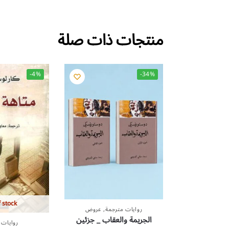
منتجات ذات صلة
-4%
-34%
 stock
روايات مترجمة
,
عروض
الجريمة والعقاب _ جزئين
روايات 