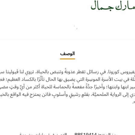
الوصف
تنتهي بفيروس كورونا. في رسائل تقطر عذوبةً وتنبض بالحياة، تروي لنا ڤيوليت
لَّلة في بيت الأسرة الموسِرة التي يضيق بها الحال
تأثّرًا بالكساد العظيم؛ فص
مصير ابنها وابنتها؛ وأخيرًا جدَّةً مفعمةً بالحماسة للحياة أكثر من أيِّ وقتٍ
ندي إلى الرواية الملحميَّة، بقلمٍ رشيقٍ وأسلوبٍ فاتن يمتزج فيه الواقع بالخي
.