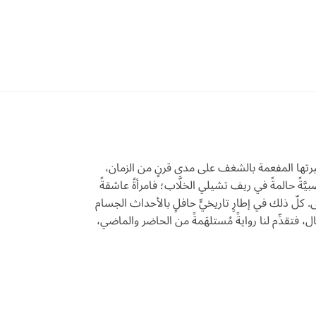
ا سيرتها المفعمة بالشغف على مدى قرنٍ من الزمان،
بيَّةً حالمةً في ريف تشيلي الخلَّاب؛ فامرأةً عاشقةً
 مضى. كلّ ذلك في إطارٍ تاريخيٍّ حافلٍ بالأحداث الجسام
ال، فتقدِّم لنا روايةً مُستلهَمةً من الحاضر والماضي،