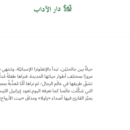
حياةٌ بين جائحتَيْن، تبدأ بالإنفلونزا الإسبانيَّة، و
مرورًا بمختلف أطوار حياتها المديدة. فنراها طفلةً مُد
تشقّ طريقها في عالَم الرجال؛ ثم نراها أمًّا مُعذَّبةً ب
التي شكَّلَت عالَمنا كما نعرفه اليوم.تعود إيزابيل اللي
يميِّز القارئ فيها أصداء «پاولا» ومذاقَ «بيت الأرواح»