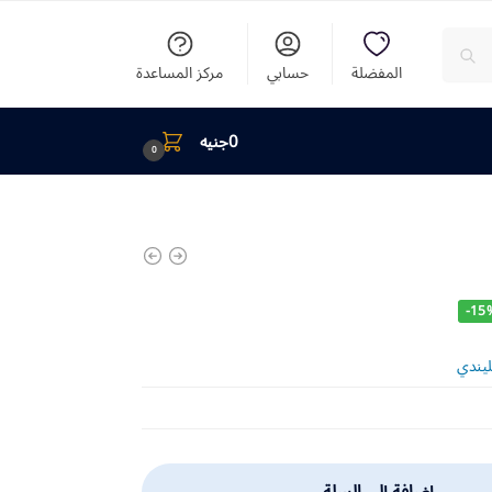
المفضلة
حسابي
مركز المساعدة
0
جنيه
0
-15
لليندي