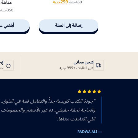
متاهة ا
299
جنيه
450
جنيه
350
جنيه
إضافة إلى السلة
أبلغني عن
شحن مجاني
إر
على الطلبات +999 جنيه
خلال 14 يوم
"جودة الكتب كويسة جداً والتعامل قمة في الذوق.
والحاجة تحفة حقيقي. ده غير الأسعار والخصومات 
اللي اتعاملت معاها."
— RADWA ALI