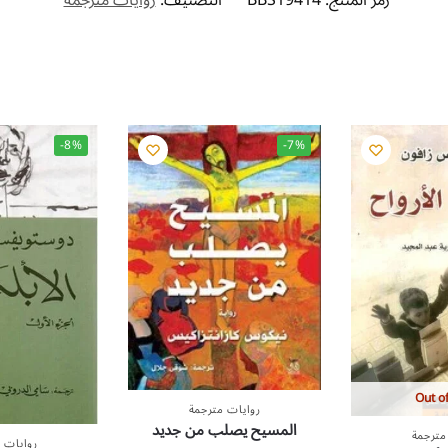
رمز المنتج:
BBS19414
التصنيف:
روايات مترجمة
-8%
-7%
Out of
روايات مترجمة
المسيح يصلب من جديد
مترجمة
روايات 