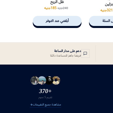
ظل الريح
جزئين
185
جنيه
240
جنيه
321
جنيه
ى السلة
أبلغني عند التوفر
دعم على مدار الساعة
فريقنا جاهز للمساعدة دائمًا
+370
تقييم 5 نجوم
مشاهدة جميع التقييمات