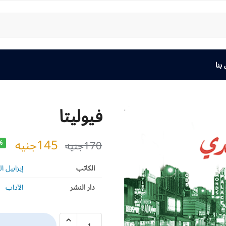
بنا
فيوليتا
145
جنيه
170
جنيه
%
الكاتب
إيزابيل ا
دار النشر
الآداب