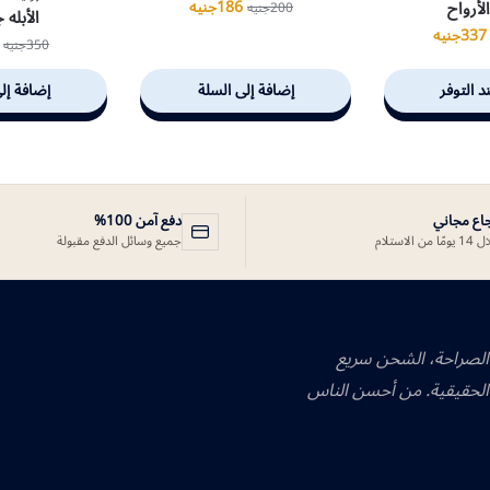
لأرواح
186
جنيه
200
جنيه
الأبله 
337
جنيه
350
جنيه
د التوفر
إضافة إلى السلة
إضافة إل
جاع مجاني
دفع آمن 100%
ًا من الاستلام
جميع وسائل الدفع مقبولة
 الصراحة، الشحن سريع
الحقيقية. من أحسن الناس