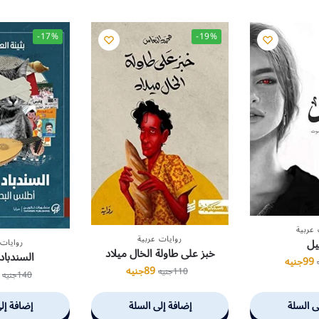
-17%
-19%
 عربية
روايات عربية
بيل
روايات 
خبز على طاولة الخال ميلاد
السندباد
99
جنيه
89
جنيه
110
جنيه
140
جنيه
ى السلة
إضافة إلى السلة
إضافة إل