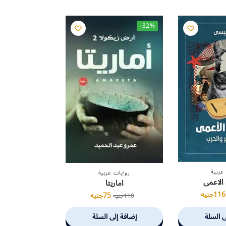
-32%
عربية
روايات عربية
 الاعمى
اماريتا
116
جنيه
75
جنيه
110
جنيه
ى السلة
إضافة إلى السلة