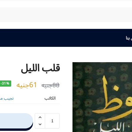
بنا
قلب الليل
61
جنيه
88
جنيه
-31%
الكاتب
نجيب م