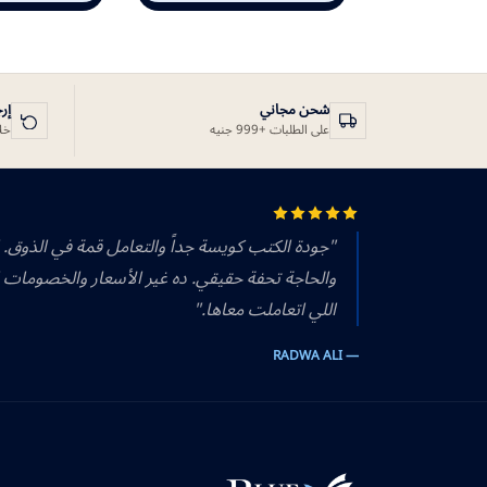
شحن مجاني
إر
على الطلبات +999 جنيه
خلال 14 يوم
"جودة الكتب كويسة جداً والتعامل قمة في الذوق.
والحاجة تحفة حقيقي. ده غير الأسعار والخصومات 
اللي اتعاملت معاها."
— RADWA ALI