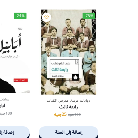
-24%
-75%
روايات
روايات عربية
,
معرض الكتاب
ابا
رابعة ثالث
130
جنيه
25
جنيه
100
جنيه
إضافة إلى السلة
إضافة إل