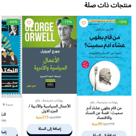
منتجات ذات صلة
-44%
-19%
-18%
روايات مترجمة
,
عام
روايات مترجمة
,
عام
سيرة & ف
الأعمال السياسية والأدبية /
من قام بطهي عشاء آدم
الجزء الاول
سميث : قصة عن النساء
النك
والاقتصاد
215
جنيه
264
جنيه
250
ج
90
جنيه
110
جنيه
إضافة إلى السلة
إضافة
إضافة إلى السلة