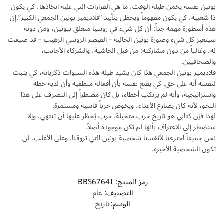
بوتين نفسه يخمن طيلة
الوقت، ما هي القرارات التي عليه اتخاذها، كي يكون
ذا شعبية، كي يكون مفهوماً ويحظى بتأييد “فلاديمير بوتين الجمعي الكبير”.إن
هذه أسطورة مهمة جداً: أن كل شيء في روسيا متعلق ببوتين، ومن دونه
سيتغير كل شيء وصورة بوتين الحالية – القيصر الروسي الرهيب – قد صيغت
له، وغالباً من دون مشاركته: من قبل الحاشية، والشركاء الأجانب،
والصحافيين.
فلاديمير بوتين الجمعي هذا كان يشيد طيلة هذه السنوات ذكرياته، كي يثبت
لنفسه أنه على حق. كي يقنع نفسه بأن أفعاله منطقية وأن لديه خطة
واستراتيجية، وأنه لم يرتكب أخطاء، بل كان مضطراً إلى التصرف على هذا
النحو، لأنه كان يصارع الأعداء، ويخوض حرباً قاسية ومستمرة.
لهذا فإن كتابي هو تاريخ حرب متخيلة. حرب يُحظر عليها أن تنتهي، وإلا
سنضطر إلى الاعتراف بأنها لم تكن موجودة أصلاً.
نحن جميعاً اخترعنا لأنفسنا شخصية بوتين التي تروقنا. وعلى الأغلب، لن
تكون الشخصية الأخيرة.
رمز المنتج:
BBS67641
التصنيف:
عام
الوسم:
تاريخ