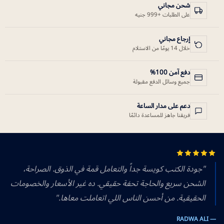
شحن مجاني
على الطلبات +999 جنيه
إرجاع مجاني
خلال 14 يومًا من الاستلام
دفع آمن 100%
جميع وسائل الدفع مقبولة
دعم على مدار الساعة
فريقنا جاهز للمساعدة دائمًا
"جودة الكتب كويسة جداً والتعامل قمة في الذوق. الصراحة،
الشحن سريع والحاجة تحفة حقيقي. ده غير الأسعار والخصومات
الحقيقية. من أحسن الناس اللي اتعاملت معاها."
— RADWA ALI