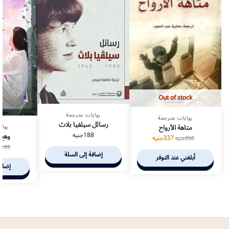
Out of stock
روايات مترجمة
روايات مترجمة
رسائل سيلفيا بلاث
متاهة الأرواح
رواي
188
جنيه
وهج 
337
جنيه
350
جنيه
188
ج
إضافة إلى السلة
أبلغني عند التوفر
إضافة