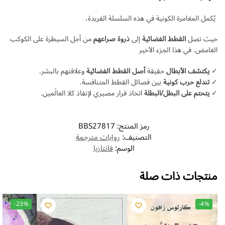
يُكمل المغامرة الكونية في هذه السلسلة الفريدة،
حيث تصل
القطط الفضائية
إلى
ذروة صراعهم
من أجل السيطرة على الكوكب
الغامض. في هذا الجزء الأخير
✓
يكتشف الأبطال
حقيقة
أصل القطط الفضائية
وعلاقتهم بالبشر.
✓
تندلع حرب كونية
بين فصائل القطط المتنافسة.
✓
يتحتم على البطل/البطلة
اتخاذ قرار مصيري لإنقاذ كلا العالَمين.
رمز المنتج:
BBS27817
التصنيف:
روايات مترجمة
الوسم:
فانتازيا
منتجات ذات صلة
-23%
-4%