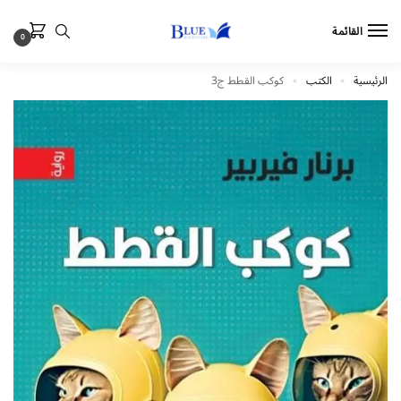
القائمة
0
الرئيسية
الكتب
كوكب القطط ج3
»
»