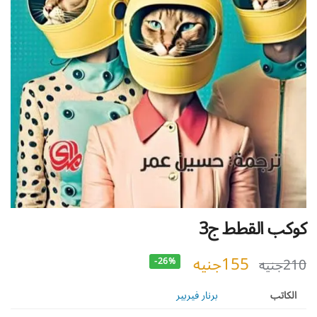
كوكب القطط ج3
155
جنيه
210
جنيه
-26%
الكاتب
برنار فيربير