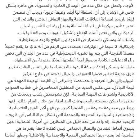
الأوجه، وتعمل من خلال عدد من الوسائل المادية والمعنوية، هي ماهرة بشكل
خاص في الإشارة إلى أن السلطة لها أيضًا وظيفة تربوية ويجب أن تتضمن
فهمًا تاريخيًا لصناعة العلاقات العامة والجهاز الثقافي الناشئ والقائم، التي
تعتبر عناصر مركزية في قضايا السلطة وتمثيل رغبات الناس والخيال
الراديكالي والتي تعتبر أنماط الإقناع وتشكيل الهويات وصياغة الرغبات.
يكشف تشومسكي باستمرار عن الفجوة بين الواقع والوعد بديمقراطية
راديكالية، لا سيما في الولايات المتحدة، على الرغم من أنه غالبًا ما يقدم تحليلاً
مفصلاً للطريقة التي يتم بها تشويه الديمقراطية في عدد من البلدان التي تخفي
وراء الادعاءات الكاذبة بديموقراطية أنظمتها أنماطًا متنوعة من الاضطهاد.
حاول تشومسكي إعادة صياغة الوعود بالديمقراطية وفي نفس الوقت تطوير
طرق جديدة لتنظير قضايا التفويض والخيال الاجتماعي خارج التركيز
النيوليبرالي على الفردية والخصخصة وافتراض أن القيمة الوحيدة المهمة هي
قيمة التبادل. على عكس العديد من المثقفين المحاصرين في خطاب الصوامع
الأكاديمية واشتراطات المهنة الصارمة، فإن تشومسكي يكتب ويتحدث من
منظور ما يمكن تسميته بالمجموعات المترابطة. من خلال القيام بذلك، فهو
يربط بين مجموعة متنوعة من القضايا كجزء من فهم أكبر للقوى الاقتصادية
والاجتماعية والسياسية المتنوعة والمحددة التي تشكل حياة الناس في ظروف
تاريخية معينة. إنه واحد من عدد قليل من المنظرين في أمريكا الشمالية الذين
يتبنون أنماط التضامن والنضال الجماعي ليس كفكرة لاحقة بقدر ما هي
أساسية لما يعنيه ربط الخصائص المدنية والاجتماعية والأخلاقية وجعلها أساسًا