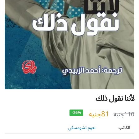
لأننا نقول ذلك
81
جنيه
110
جنيه
-26%
الكاتب
نعوم تشومسكي