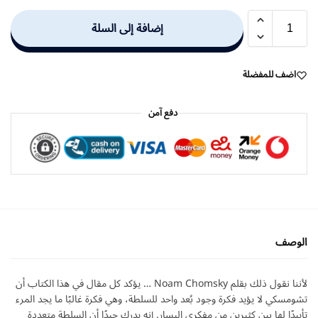
إضافة إلى السلة
اضف للمفضلة
دفع آمن
الوصف
لأننا نقول ذلك بقلم Noam Chomsky … يؤكد كل مقال في هذا الكتاب أن
تشومسكي لا يؤيد فكرة وجود بُعد واحد للسلطة، وهي فكرة غالبًا ما يجد المرء
تأييدًا لها بين كثيرين من مفكري اليسار. إنه يدرك جيدًا أن السلطة متعددة