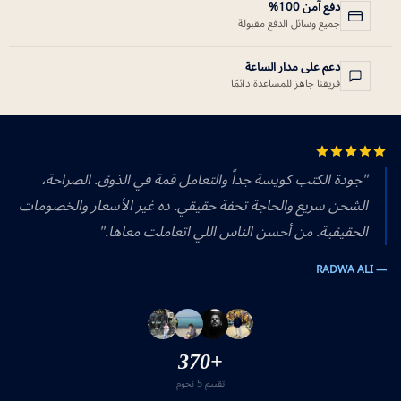
دفع آمن 100%
جميع وسائل الدفع مقبولة
دعم على مدار الساعة
فريقنا جاهز للمساعدة دائمًا
"جودة الكتب كويسة جداً والتعامل قمة في الذوق. الصراحة،
الشحن سريع والحاجة تحفة حقيقي. ده غير الأسعار والخصومات
الحقيقية. من أحسن الناس اللي اتعاملت معاها."
— RADWA ALI
+370
تقييم 5 نجوم