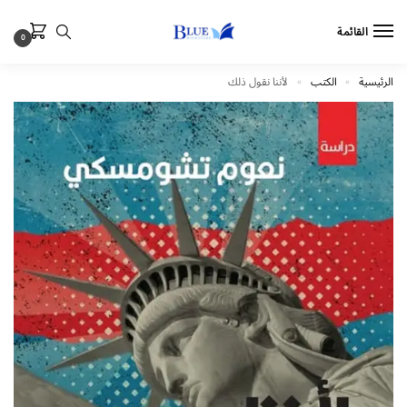
القائمة
0
الرئيسية
الكتب
لأننا نقول ذلك
»
»