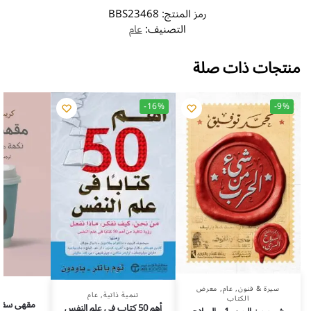
رمز المنتج:
BBS23468
التصنيف:
عام
منتجات ذات صلة
-16%
-9%
سيرة & فنون
,
عام
,
معرض
تنمية ذاتية
,
عام
الكتاب
مقهى سقرا
أهم 50 كتاب في علم النفس