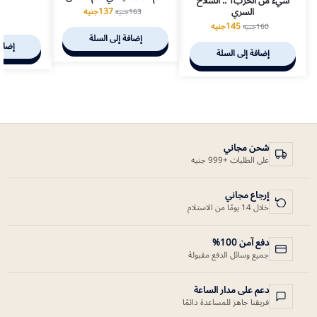
شيء من الحرب1 .. السلاح
ل
السري
137
جنيه
163
جنيه
0
145
جنيه
160
جنيه
إضافة إلى السلة
إضافة
إضافة إلى السلة
شحن مجاني
على الطلبات +999 جنيه
إرجاع مجاني
خلال 14 يومًا من الاستلام
دفع آمن 100%
جميع وسائل الدفع مقبولة
دعم على مدار الساعة
فريقنا جاهز للمساعدة دائمًا