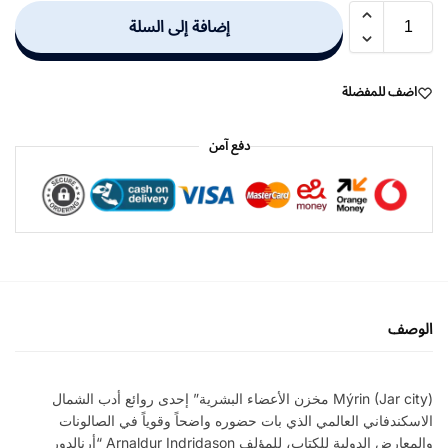
إضافة إلى السلة
اضف للمفضلة
دفع آمن
الوصف
Mýrin (Jar city) مخزن الأعضاء البشرية” إحدى روائع أدب الشمال
الاسكندفاني العالمي الذي بات حضوره واضحاً وقوياً في الصالونات
والمعارض الدولية للكتاب، للمؤلف Arnaldur Indridason “أرنالدور