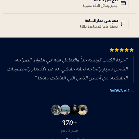
دفع آمن 100%
جميع وسائل الدفع مقبولة
دعم على مدار الساعة
فريقنا جاهز للمساعدة دائمًا
"جودة الكتب كويسة جداً والتعامل قمة في الذوق. الصراحة،
الشحن سريع والحاجة تحفة حقيقي. ده غير الأسعار والخصومات
الحقيقية. من أحسن الناس اللي اتعاملت معاها."
— RADWA ALI
+370
تقييم 5 نجوم