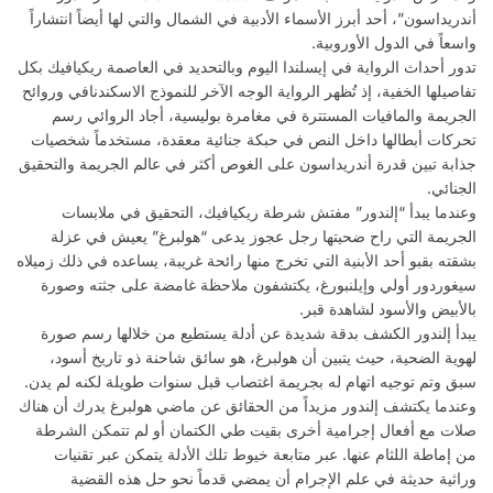
أندريداسون”، أحد أبرز الأسماء الأدبية في الشمال والتي لها أيضاً انتشاراً
واسعاً في الدول الأوروبية.
تدور أحداث الرواية في إيسلندا اليوم وبالتحديد في العاصمة ريكيافيك بكل
تفاصيلها الخفية، إذ تُظهر الرواية الوجه الآخر للنموذج الاسكندنافي وروائح
الجريمة والمافيات المستترة في مغامرة بوليسية، أجاد الروائي رسم
تحركات أبطالها داخل النص في حبكة جنائية معقدة، مستخدماً شخصيات
جذابة تبين قدرة أندريداسون على الغوص أكثر في عالم الجريمة والتحقيق
الجنائي.
وعندما يبدأ “إلندور” مفتش شرطة ريكيافيك، التحقيق في ملابسات
الجريمة التي راح ضحيتها رجل عجوز يدعى “هولبرغ” يعيش في عزلة
بشقته بقبو أحد الأبنية التي تخرج منها رائحة غريبة، يساعده في ذلك زميلاه
سيغوردور أولي وإيلنبورغ، يكتشفون ملاحظة غامضة على جثته وصورة
بالأبيض والأسود لشاهدة قبر.
يبدأ إلندور الكشف بدقة شديدة عن أدلة يستطيع من خلالها رسم صورة
لهوية الضحية، حيث يتبين أن هولبرغ، هو سائق شاحنة ذو تاريخ أسود،
سبق وتم توجيه اتهام له بجريمة اغتصاب قبل سنوات طويلة لكنه لم يدن.
وعندما يكتشف إلندور مزيداً من الحقائق عن ماضي هولبرغ يدرك أن هناك
صلات مع أفعال إجرامية أخرى بقيت طي الكتمان أو لم تتمكن الشرطة
من إماطة اللثام عنها. عبر متابعة خيوط تلك الأدلة يتمكن عبر تقنيات
وراثية حديثة في علم الإجرام أن يمضي قدماً نحو حل هذه القضية