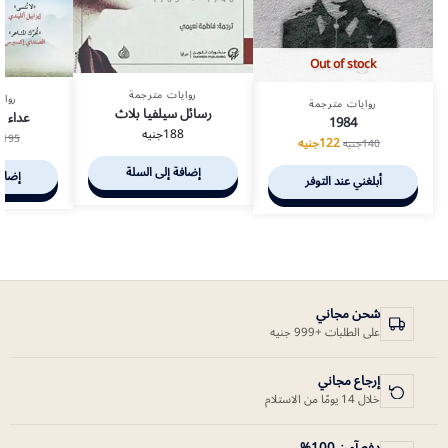
Out of stock
روايات مترجمة
رواي
روايات مترجمة
رسائل سيلفيا بلاث
عداء ال
1984
188
جنيه
195
ج
122
جنيه
140
جنيه
إضافة إلى السلة
إضافة
أبلغني عند التوفر
شحن مجاني
على الطلبات +999 جنيه
إرجاع مجاني
خلال 14 يومًا من الاستلام