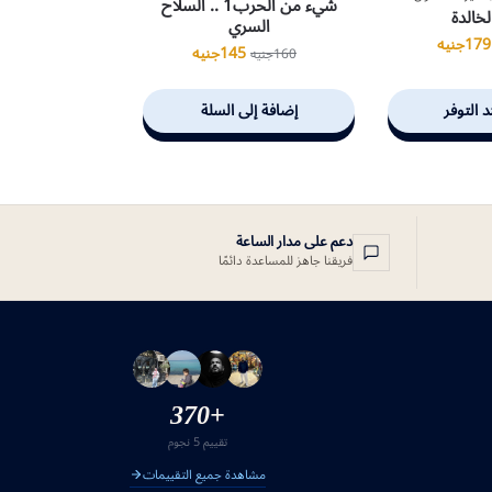
شيء من الحرب1 .. السلاح
لخالدة
السري
179
جنيه
145
جنيه
160
جنيه
د التوفر
إضافة إلى السلة
دعم على مدار الساعة
فريقنا جاهز للمساعدة دائمًا
+370
تقييم 5 نجوم
مشاهدة جميع التقييمات