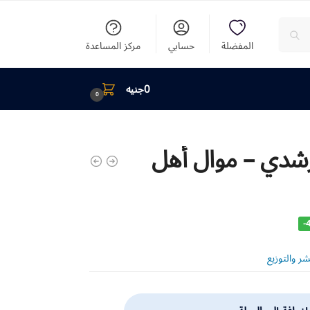
المفضلة
حسابي
مركز المساعدة
0
جنيه
0
شدي – موال أهل
-
ر والتوزيع