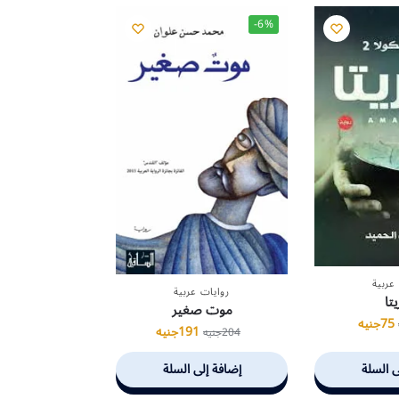
-6%
عربية
روايات عربية
يتا
موت صغير
75
جنيه
191
جنيه
204
جنيه
ى السلة
إضافة إلى السلة