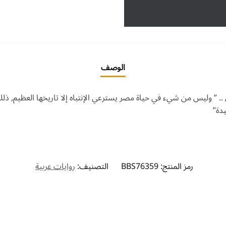
الوصف
 ” وليس من شيء في حياة مصر يسترعي الإنتباه إلا تاريخها العظيم, ذل
دة”
رمز المنتج:
BBS76359
التصنيف:
روايات عربية