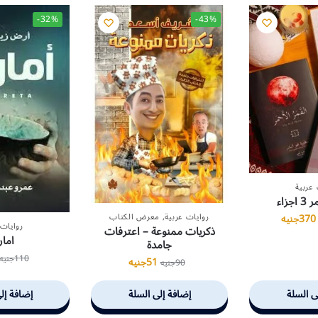
-32%
-43%
 عربية
جزاء
روايات عربية
,
معرض الكتاب
370
جنيه
روايات 
ذكريات ممنوعة – اعترفات
امار
جامدة
110
جنيه
51
جنيه
90
جنيه
ى السلة
إضافة إلى السلة
إضافة إل