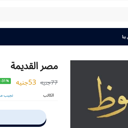
بنا
مصر القديمة
53
جنيه
77
جنيه
-31%
الكاتب
نجيب م