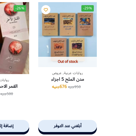
-26%
-29%
Out of stock
روايات عربية
,
عروض
مدن الملح 5 اجزاء
روايات
القمر الاحمر 3 ا
676
جنيه
950
جنيه
500
جنيه
أبلغني عند التوفر
إضافة إل