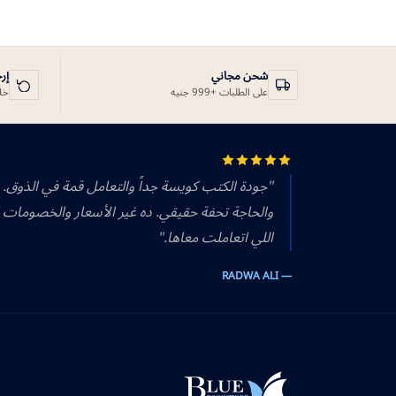
شحن مجاني
إر
على الطلبات +999 جنيه
خلال 14 يوم
"جودة الكتب كويسة جداً والتعامل قمة في الذوق.
والحاجة تحفة حقيقي. ده غير الأسعار والخصومات 
اللي اتعاملت معاها."
— RADWA ALI