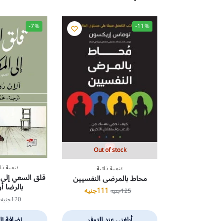
-7%
-11%
Out of stock
تنمية ذا
تنمية ذاتية
قلق السعي إلى ا
محاط بالمرضى النفسيين
بالرضا أو
111
جنيه
125
جنيه
120
جنيه
أبلغني عند التوفر
إضافة إل