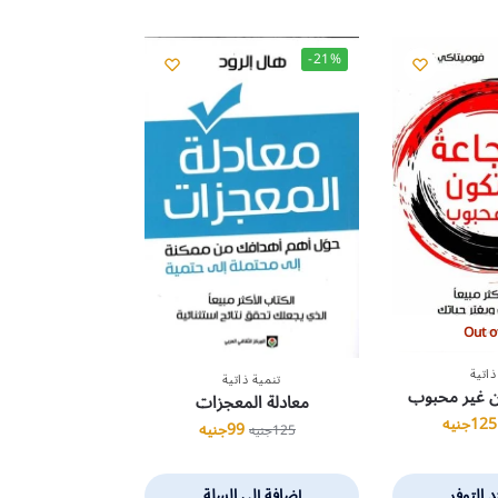
-21%
Out o
ذاتية
تنمية ذاتية
ن غير محبوب
معادلة المعجزات
125
جنيه
99
جنيه
125
جنيه
د التوفر
إضافة إلى السلة