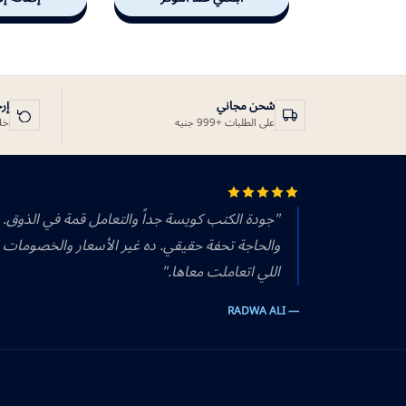
شحن مجاني
إر
على الطلبات +999 جنيه
خلال 14 يوم
"جودة الكتب كويسة جداً والتعامل قمة في الذوق.
والحاجة تحفة حقيقي. ده غير الأسعار والخصومات 
اللي اتعاملت معاها."
— RADWA ALI