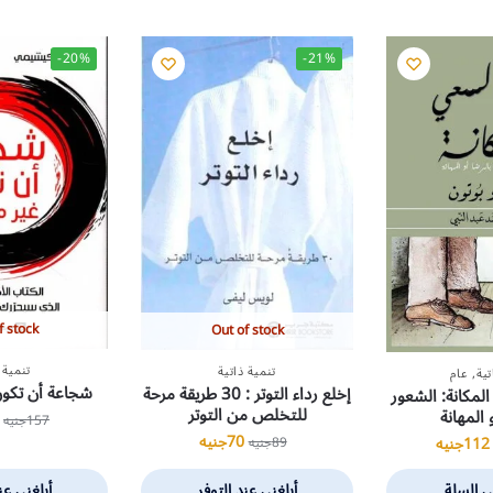
-20%
-21%
f stock
Out of stock
تنمية 
تنمية ذاتية
تية
,
عام
شجاعة أن تكو
إخلع رداء التوتر : 30 طريقة مرحة
لمكانة: الشعور
للتخلص من التوتر
 المهانة
157
جنيه
70
جنيه
112
جنيه
89
جنيه
ى السلة
أبلغني عند التوفر
أبلغني عن