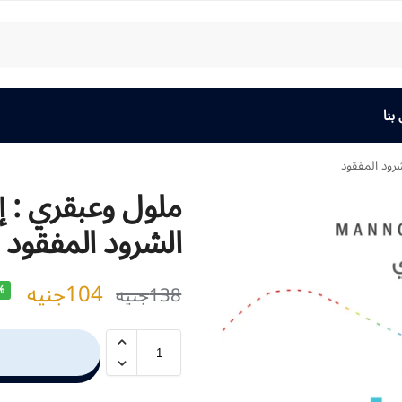
بنا
رود المفقود
ملول وعبقري : 
الشرود المفقود
104
جنيه
138
جنيه
%