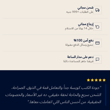
شحن مجاني
على الطلبات +999 جنيه
إرجاع مجاني
خلال 14 يومًا من الاستلام
دفع آمن 100%
جميع وسائل الدفع مقبولة
دعم على مدار الساعة
فريقنا جاهز للمساعدة دائمًا
"جودة الكتب كويسة جداً والتعامل قمة في الذوق. الصراحة،
الشحن سريع والحاجة تحفة حقيقي. ده غير الأسعار والخصومات
الحقيقية. من أحسن الناس اللي اتعاملت معاها."