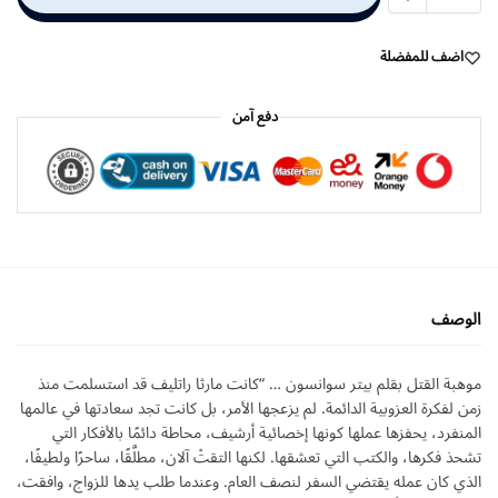
اضف للمفضلة
دفع آمن
الوصف
موهبة القتل بقلم بيتر سوانسون … “كانت مارثا راتليف قد استسلمت منذ
زمن لفكرة العزوبية الدائمة. لم يزعجها الأمر، بل كانت تجد سعادتها في عالمها
المنفرد، يحفزها عملها كونها إخصائية أرشيف، محاطة دائمًا بالأفكار التي
تشحذ فكرها، والكتب التي تعشقها. لكنها التقتْ آلان، مطلَّقًا، ساحرًا ولطيفًا،
الذي كان عمله يقتضي السفر لنصف العام. وعندما طلب يدها للزواج، وافقت،