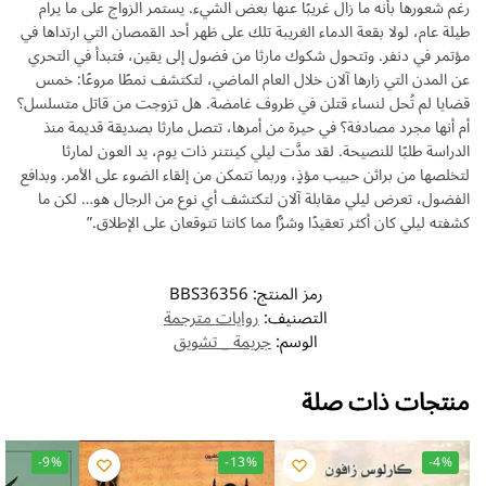
رغم شعورها بأنه ما زال غريبًا عنها بعض الشيء. يستمر الزواج على ما يرام
طيلة عام، لولا بقعة الدماء الغريبة تلك على ظهر أحد القمصان التي ارتداها في
مؤتمر في دنفر. وتتحول شكوك مارثا من فضول إلى يقين، فتبدأ في التحري
عن المدن التي زارها آلان خلال العام الماضي، لتكتشف نمطًا مروعًا: خمس
قضايا لم تُحل لنساء قتلن في ظروف غامضة. هل تزوجت من قاتل متسلسل؟
أم أنها مجرد مصادفة؟ في حيرة من أمرها، تتصل مارثا بصديقة قديمة منذ
الدراسة طلبًا للنصيحة. لقد مدَّت ليلي كينتنر ذات يوم، يد العون لمارثا
لتخلصها من براثن حبيب مؤذٍ، وربما تتمكن من إلقاء الضوء على الأمر. وبدافع
الفضول، تعرض ليلي مقابلة آلان لتكتشف أي نوع من الرجال هو… لكن ما
كشفته ليلي كان أكثر تعقيدًا وشرًّا مما كانتا تتوقعان على الإطلاق.”
رمز المنتج:
BBS36356
التصنيف:
روايات مترجمة
الوسم:
جريمة _ تشويق
منتجات ذات صلة
-9%
-13%
-4%