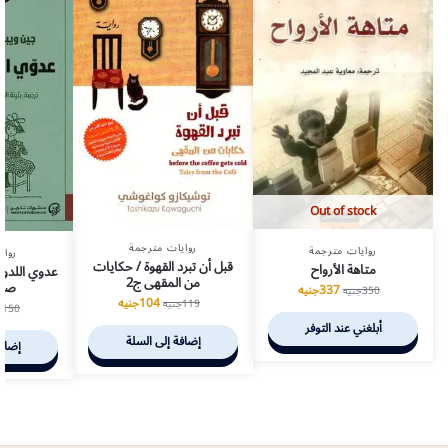
Out of stock
روايات مترجمة
روايات مترجمة
رواي
قبل أن تبرد القهوة / حكايات
متاهة الأرواح
عدوي اللدود 
من المقهى ج2
صاح
337
جنيه
350
جنيه
104
جنيه
119
جنيه
150
ج
أبلغني عند التوفر
إضافة إلى السلة
إضافة