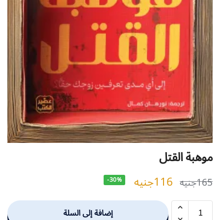
موهبة القتل
116
جنيه
165
جنيه
-30%
إضافة إلى السلة