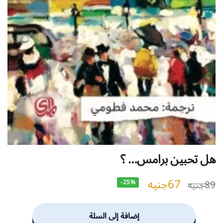
هل تحبين برامس… ؟
67
جنيه
89
جنيه
-25%
إضافة إلى السلة