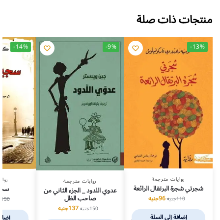
منتجات ذات صلة
-14%
-9%
-13%
روايات مترجمة
رواي
روايات مترجمة
شجرتي شجرة البرتقال الرائعة
سجي
عدوي اللدود _ الجزء الثاني من
صاحب الظل
96
جنيه
110
جنيه
150
ج
137
جنيه
150
جنيه
إضافة إلى السلة
إضافة