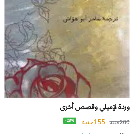
وردة لإميلي وقصص أخرى
155
جنيه
200
جنيه
-23%