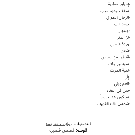
-إحراق حظيرة
-سقف جديد للرب
-الرجال الطوال
-صيد دب
-جنديان
-لن نفنى
-وردة لإميلي
-شعر
-قنطور من نحاس
-سبتمبر جاف
-لعبة الموت
-إلّي
-العم ويلي
-بغل في الفناء
-سيكون هذا حسناً
-شمس ذاك الغروب
التصنيف:
روايات مترجمة
الوسم:
قصص قصيرة