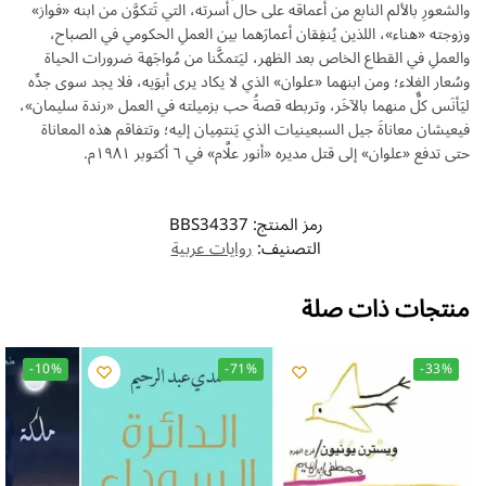
والشعورِ بالألم النابع من أعماقه على حال أُسرته، التي تَتكوَّن من ابنه «فواز»
وزوجته «هناء»، اللذين يُنفِقان أعمارَهما بين العملِ الحكومي في الصباح،
والعملِ في القطاع الخاص بعد الظهر، ليَتمكَّنا من مُواجَهة ضرورات الحياة
وسُعار الغلاء؛ ومن ابنهما «علوان» الذي لا يكاد يرى أبوَيه، فلا يجد سوى جدِّه
ليَأنَس كلٌّ منهما بالآخَر، وتربطه قصةُ حب بزميلته في العمل «رندة سليمان»،
فيعيشان معاناةَ جيل السبعينيات الذي يَنتمِيان إليه؛ وتتفاقم هذه المعاناة
حتى تدفع «علوان» إلى قتل مديره «أنور علَّام» في ٦ أكتوبر ١٩٨١م.
رمز المنتج:
BBS34337
التصنيف:
روايات عربية
منتجات ذات صلة
-10%
-71%
-33%