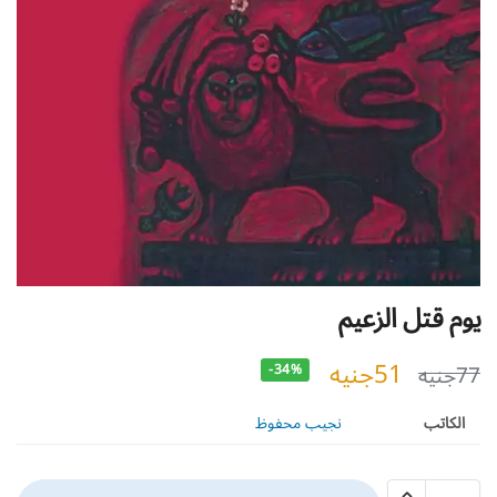
يوم قتل الزعيم
51
جنيه
77
جنيه
-34%
الكاتب
نجيب محفوظ