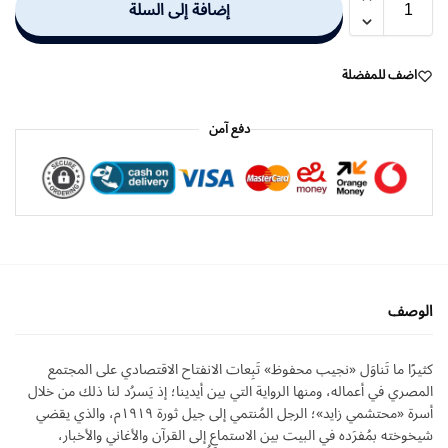
إضافة إلى السلة
اضف للمفضلة
دفع آمن
الوصف
كثيرًا ما تَناوَل «نجيب محفوظ» تَبِعات الانفتاح الاقتصادي على المجتمع
المصري في أعماله، ومنها الرواية التي بين أيدينا؛ إذ يَسرُد لنا ذلك من خلال
أسرة «محتشمي زايد»؛ الرجل المُنتمي إلى جيل ثورة ١٩١٩م، والذي يقضي
شيخوخته بمُفرَده في البيت بين الاستماعِ إلى القرآن والأغاني والأخبار،