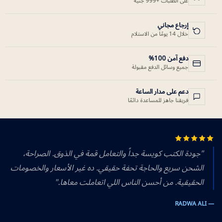
على الطلبات +999 جنيه
إرجاع مجاني
خلال 14 يومًا من الاستلام
دفع آمن 100%
جميع وسائل الدفع مقبولة
دعم على مدار الساعة
فريقنا جاهز للمساعدة دائمًا
"جودة الكتب كويسة جداً والتعامل قمة في الذوق. الصراحة،
الشحن سريع والحاجة تحفة حقيقي. ده غير الأسعار والخصومات
الحقيقية. من أحسن الناس اللي اتعاملت معاها."
— RADWA ALI