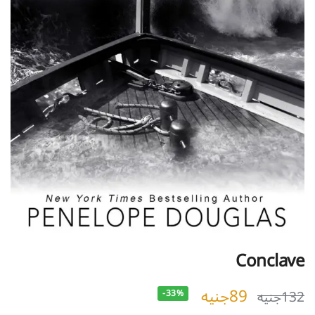
Conclave
89
جنيه
132
جنيه
-33%